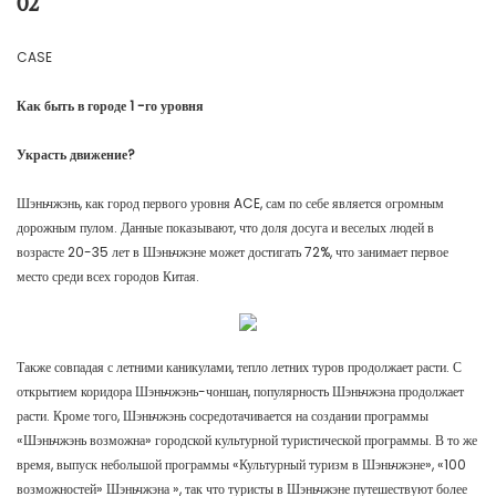
02
CASE
Как быть в городе 1 -го уровня
Украсть движение?
Шэньчжэнь, как город первого уровня ACE, сам по себе является огромным
дорожным пулом. Данные показывают, что доля досуга и веселых людей в
возрасте 20-35 лет в Шэньчжэне может достигать 72%, что занимает первое
место среди всех городов Китая.
Также совпадая с летними каникулами, тепло летних туров продолжает расти. С
открытием коридора Шэньчжэнь-чоншан, популярность Шэньчжэна продолжает
расти. Кроме того, Шэньчжэнь сосредотачивается на создании программы
«Шэньчжэнь возможна» городской культурной туристической программы. В то же
время, выпуск небольшой программы «Культурный туризм в Шэньчжэне», «100
возможностей» Шэньчжэна », так что туристы в Шэньчжэне путешествуют более