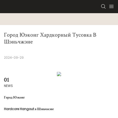
Город Юэконг Хардкорный Тусовка В 
Шэньчжэне
2024-09-29
01
NEWS
Город Юэконг
Hardcore Hangout в Шэньчжэне