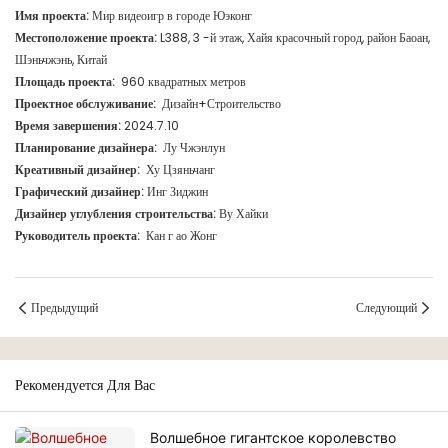
Имя проекта:
Мир видеоигр в городе Юэконг
Местоположение проекта:
L388, 3 -й этаж, Хайя красочный город, район Баоан,
Шэньчжэнь, Китай
Площадь проекта:
960 квадратных метров
Проектное обслуживание:
Дизайн+Строительство
Время завершения:
2024.7.10
Планирование дизайнера:
Лу Чжэнлун
Креативный дизайнер:
Ху Цзяньчанг
Графический дизайнер:
Инг Зиджин
Дизайнер углубления строительства:
Ву Хайки
Руководитель проекта:
Кан г
ао
Жонг
Предыдущий
Следующий
Рекомендуется Для Вас
Волшебное гигантское королевство