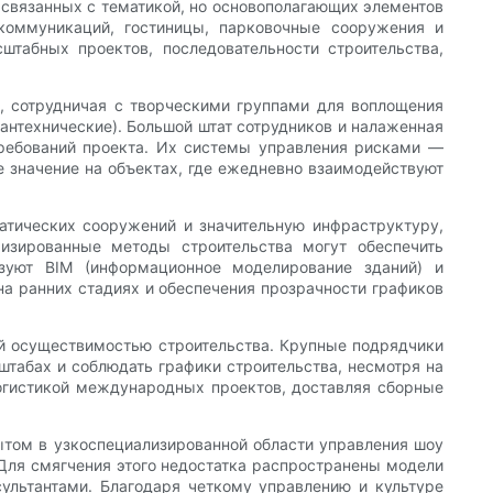
связанных с тематикой, но основополагающих элементов
коммуникаций, гостиницы, парковочные сооружения и
табных проектов, последовательности строительства,
, сотрудничая с творческими группами для воплощения
антехнические). Большой штат сотрудников и налаженная
требований проекта. Их системы управления рисками —
 значение на объектах, где ежедневно взаимодействуют
атических сооружений и значительную инфраструктуру,
изированные методы строительства могут обеспечить
зуют BIM (информационное моделирование зданий) и
а ранних стадиях и обеспечения прозрачности графиков
ой осуществимостью строительства. Крупные подрядчики
табах и соблюдать графики строительства, несмотря на
логистикой международных проектов, доставляя сборные
ытом в узкоспециализированной области управления шоу
 Для смягчения этого недостатка распространены модели
ультантами. Благодаря четкому управлению и культуре