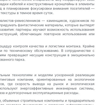
кладки кабелей и конструктивные кронштейны в элементы
ад в планирование фокусировки внимания посетителей —
 текстуры в темное время суток.
ециалистов-ремесленников — каменщиков, художников по
 придумать фантастические материалы, которые выглядят
 развития: партнеры изучают возможность использования
нструкций, облегчающих повторное использование или
цедур контроля качества и логистики монтажа. Крайне
и по техническому обслуживанию. В сотрудничестве с
циям превращают несущие конструкции в эмоционально
ванного парка.
ульным технологиям и моделям ускоренной реализации
тинговые компании, ориентированные на экологичное
ов, где скорость вывода на рынок и экологическая
используют энергоэффективные инженерные системы,
аза и долгосрочные эксплуатационные расходы.
и, объемные строительные компоненты и предварительно
 по закладке фундамента и созданию инфраструктуры,