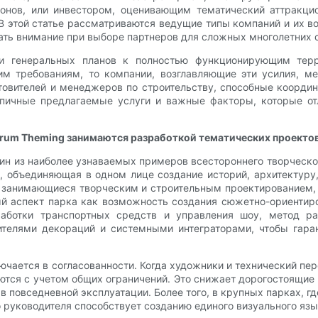
онов, или инвестором, оценивающим тематический аттракци
 В этой статье рассматриваются ведущие типы компаний и их 
ащать внимание при выборе партнеров для сложных многолетних 
 и генеральных планов к полностью функционирующим тер
м требованиям, то компании, возглавляющие эти усилия, м
товителей и менеджеров по строительству, способные коорд
пичные предлагаемые услуги и важные факторы, которые от
ectrum Theming занимаются разработкой тематических проектов
один из наиболее узнаваемых примеров всестороннего творческо
я, объединяющая в одном лице создание историй, архитектуру
 занимающиеся творческим и строительным проектированием, 
дый аспект парка как возможность создания сюжетно-ориентир
аботки транспортных средств и управления шоу, метод р
телями декораций и системными интеграторами, чтобы гара
ается в согласованности. Когда художники и технический перс
тся с учетом общих ограничений. Это снижает дорогостоящие 
 повседневной эксплуатации. Более того, в крупных парках, г
о руководителя способствует созданию единого визуального яз