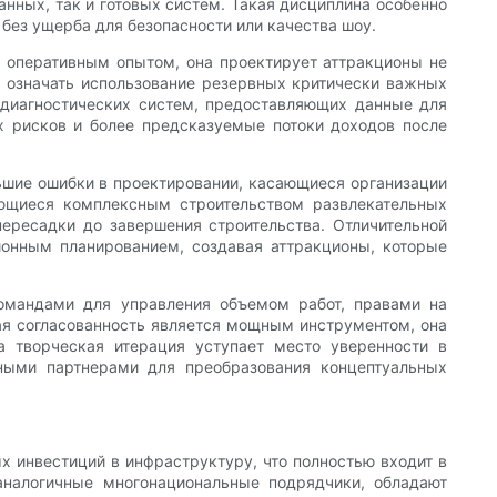
анных, так и готовых систем. Такая дисциплина особенно
без ущерба для безопасности или качества шоу.
 оперативным опытом, она проектирует аттракционы не
т означать использование резервных критически важных
 диагностических систем, предоставляющих данные для
х рисков и более предсказуемые потоки доходов после
ьшие ошибки в проектировании, касающиеся организации
ающиеся комплексным строительством развлекательных
ересадки до завершения строительства. Отличительной
ионным планированием, создавая аттракционы, которые
омандами для управления объемом работ, правами на
ая согласованность является мощным инструментом, она
а творческая итерация уступает место уверенности в
чными партнерами для преобразования концептуальных
 инвестиций в инфраструктуру, что полностью входит в
аналогичные многонациональные подрядчики, обладают