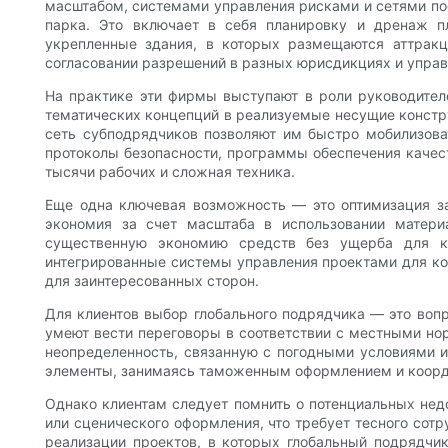
масштабом, системами управления рисками и сетями по
парка. Это включает в себя планировку и дренаж п
укрепленные здания, в которых размещаются аттракц
согласовании разрешений в разных юрисдикциях и упр
На практике эти фирмы выступают в роли руководител
тематических концепций в реализуемые несущие констру
сеть субподрядчиков позволяют им быстро мобилизова
протоколы безопасности, программы обеспечения качес
тысячи рабочих и сложная техника.
Еще одна ключевая возможность — это оптимизация за
экономия за счет масштаба в использовании матери
существенную экономию средств без ущерба для ка
интегрированные системы управления проектами для ко
для заинтересованных сторон.
Для клиентов выбор глобального подрядчика — это воп
умеют вести переговоры в соответствии с местными но
неопределенность, связанную с погодными условиями и
элементы, занимаясь таможенным оформлением и коорд
Однако клиентам следует помнить о потенциальных нед
или сценического оформления, что требует тесного сот
реализации проектов, в которых глобальный подрядчи