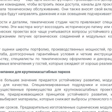
ми командами, чтобы встроить люки доступа, каналы для про
овала техническому обслуживанию. Они также вносят свой вкл
бзора будут направлять движение и как освещение подчеркивает
ности и деталям, тематические студии часто привлекают сп
тилю. Эти мастера могут воссоздать историческую патину или
ических проектах все чаще учитываются вопросы устойчивого
ржанием летучих органических соединений и модульных ко
 оценки широты портфолио, производственных мощностей, про
аба, долгосрочные гарантийные условия и четкие инструкци
ьству, специалисты по тематическому оформлению и декора
ые впечатления у гостей, которые ожидают от хорошо реализо
омпании для крупномасштабных парков
се большее значение придается устойчивому развитию, мод
 для качества. Специализированные подрядчики и консал
 существенные преимущества для крупномасштабных проект
ели, придерживающиеся принципов устойчивого развития, 
 выбирают материалы, которые снижают выбросы углекислого г
нии сроков. Предварительно изготовленные сценические модул
лять параллельные рабочие процессы: пока ведутся работы