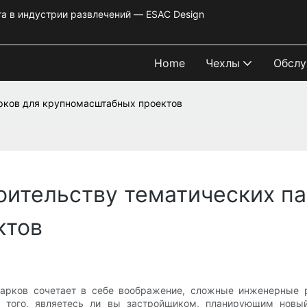
та в индустрии развлечений — ESAC Design
Home
Чехлы
Обслу
арков для крупномасштабных проектов
оительству тематических па
ктов
парков сочетает в себе воображение, сложные инженерные р
от того, являетесь ли вы застройщиком, планирующим новы