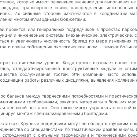
ставок, которые имеют решающее значение для выполнения не 
лощадки, транспортные связи, распределение инженерных 
ионы. Их сильные стороны заключаются в координации масш
авлении многомиллиардными бюджетами.
ей проектов или генеральных подрядчиков в проектах парков
кции и инженерные системы (механические, электрические, с
ться и увеличивать численность бригад по мере изменения 
тва и планы соблюдения экологических норм — имеют большое
трат на системном уровне. Когда проект включает сотни тем
алов, стандартизированные конструктивные модули и оптим
чества обслуживания гостей. Эти компании часто исполь
ординации работы различных дисциплин, выявления коллизий н
рос баланса между творческими потребностями и практическ
рмативными требованиями, закупать материалы в больших масш
ли цепочкой поставок. Они также могут управлять сложной 
инируя монтаж специализированными бригадами.
остатках. Крупные подрядчики могут не обладать глубоким оп
рудничества со специалистами по тематическим развлечениям.
к сотрудничает с сильными творческими и техническими конс