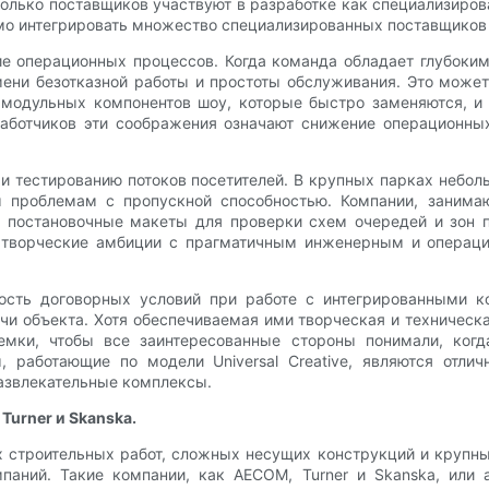
олько поставщиков участвуют в разработке как специализиров
имо интегрировать множество специализированных поставщиков 
е операционных процессов. Когда команда обладает глубоким
емени безотказной работы и простоты обслуживания. Это може
 модульных компонентов шоу, которые быстро заменяются, и
работчиков эти соображения означают снижение операционны
и тестированию потоков посетителей. В крупных парках небол
м проблемам с пропускной способностью. Компании, заним
 постановочные макеты для проверки схем очередей и зон п
ь творческие амбиции с прагматичным инженерным и операц
ость договорных условий при работе с интегрированными к
чи объекта. Хотя обеспечиваемая ими творческая и техническ
емки, чтобы все заинтересованные стороны понимали, когд
, работающие по модели Universal Creative, являются отли
азвлекательные комплексы.
urner и Skanska.
 строительных работ, сложных несущих конструкций и крупных
паний. Такие компании, как AECOM, Turner и Skanska, или 