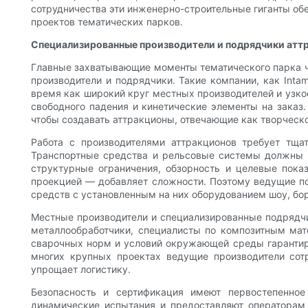
сотрудничества эти инженерно-строительные гиганты о
проектов тематических парков.
Специализированные производители и подрядчики аттра
Главные захватывающие моменты тематического парка ча
производители и подрядчики. Такие компании, как Intam
время как широкий круг местных производителей и узк
свободного падения и кинетические элементы на заказ
чтобы создавать аттракционы, отвечающие как творческ
Работа с производителями аттракционов требует тщат
Транспортные средства и рельсовые системы должны 
структурные ограничения, обзорность и целевые пока
проекцией — добавляет сложности. Поэтому ведущие п
средств с установленным на них оборудованием шоу, бо
Местные производители и специализированные подрядч
металлообработчики, специалисты по композитным мат
сварочных норм и условий окружающей среды гарантир
многих крупных проектах ведущие производители сот
упрощает логистику.
Безопасность и сертификация имеют первостепенное
динамические испытания и предоставляют операторам