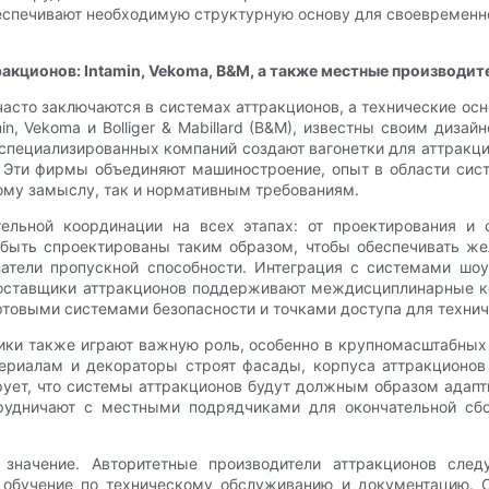
беспечивают необходимую структурную основу для своевременн
кционов: Intamin, Vekoma, B&M, а также местные производит
сто заключаются в системах аттракционов, а технические ос
in, Vekoma и Bolliger & Mabillard (B&M), известны своим диза
оспециализированных компаний создают вагонетки для аттракц
. Эти фирмы объединяют машиностроение, опыт в области сис
ому замыслу, так и нормативным требованиям.
ельной координации на всех этапах: от проектирования и 
быть спроектированы таким образом, чтобы обеспечивать же
затели пропускной способности. Интеграция с системами ш
оставщики аттракционов поддерживают междисциплинарные к
ртовыми системами безопасности и точками доступа для техни
ики также играют важную роль, особенно в крупномасштабных
ериалам и декораторы строят фасады, корпуса аттракционов
ует, что системы аттракционов будут должным образом адапт
рудничают с местными подрядчиками для окончательной сб
 значение. Авторитетные производители аттракционов сл
 обучение по техническому обслуживанию и документацию. О