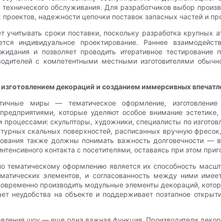
технического обслуживания. Для разработчиков выбор произв
х проектов, надежности цепочки поставок запасных частей и п
т учитывать сроки поставки, поскольку разработка крупных 
ется индивидуальное проектирование. Раннее взаимодейс
жидания и позволяет проводить итеративное тестирование 
водителей с компетентными местными изготовителями обычно
изготовлением декораций и созданием иммерсивных впечатл
тичные миры — тематическое оформление, изготовление 
редприятиями, которые уделяют особое внимание эстетике, 
процессами: скульпторы, художники, специалисты по изготов
ктурных скальных поверхностей, расписанных вручную фресок
дования также должны понимать важность долговечности — 
интенсивного контакта с посетителями, оставаясь при этом при
о тематическому оформлению является их способность масшт
ематических элементов, и согласованность между ними име
овременно производить модульные элементы декораций, котор
ет неудобства на объекте и поддерживает поэтапное открыт
авления шоу — еще одна важная функция. Производители декор