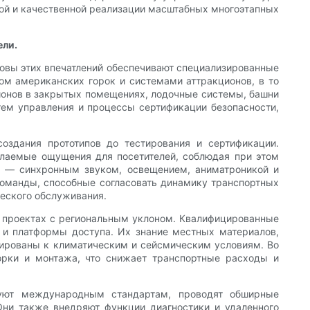
ой и качественной реализации масштабных многоэтапных
ели.
новы этих впечатлений обеспечивают специализированные
йном американских горок и системами аттракционов, в то
ионов в закрытых помещениях, лодочные системы, башни
тем управления и процессы сертификации безопасности,
создания прототипов до тестирования и сертификации.
лаемые ощущения для посетителей, соблюдая при этом
оу — синхронным звуком, освещением, аниматроникой и
оманды, способные согласовать динамику транспортных
ческого обслуживания.
 проектах с региональным уклоном. Квалифицированные
 и платформы доступа. Их знание местных материалов,
ированы к климатическим и сейсмическим условиям. Во
орки и монтажа, что снижает транспортные расходы и
едуют международным стандартам, проводят обширные
ни также внедряют функции диагностики и удаленного