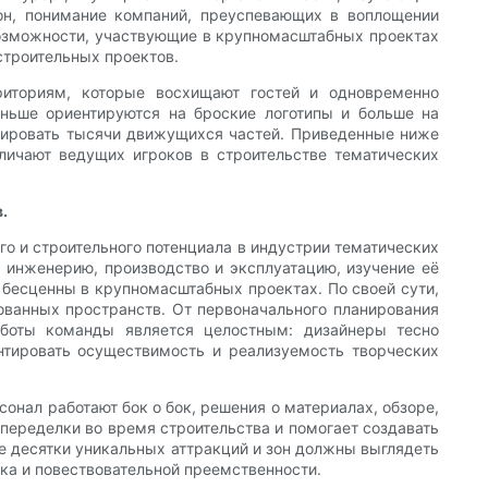
он, понимание компаний, преуспевающих в воплощении
возможности, участвующие в крупномасштабных проектах
строительных проектов.
риториям, которые восхищают гостей и одновременно
еньше ориентируются на броские логотипы и больше на
инировать тысячи движущихся частей. Приведенные ниже
личают ведущих игроков в строительстве тематических
.
го и строительного потенциала в индустрии тематических
, инженерию, производство и эксплуатацию, изучение её
бесценны в крупномасштабных проектах. По своей сути,
ованных пространств. От первоначального планирования
аботы команды является целостным: дизайнеры тесно
нтировать осуществимость и реализуемость творческих
онал работают бок о бок, решения о материалах, обзоре,
переделки во время строительства и помогает создавать
де десятки уникальных аттракций и зон должны выглядеть
ыка и повествовательной преемственности.