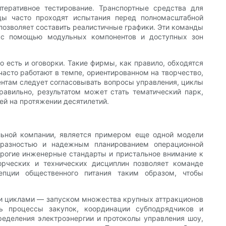
итеративное тестирование. Транспортные средства для
ды часто проходят испытания перед полномасштабной
позволяет составить реалистичные графики. Эти команды
 с помощью модульных компонентов и доступных зон
есть и оговорки. Такие фирмы, как правило, обходятся
часто работают в темпе, ориентированном на творчество,
ентам следует согласовывать вопросы управления, циклы
авильно, результатом может стать тематический парк,
ей на протяжении десятилетий.
ельной компании, является примером еще одной модели
образностью и надежным планированием операционной
строгие инженерные стандарты и пристальное внимание к
орческих и технических дисциплин позволяет команде
епции общественного питания таким образом, чтобы
ми циклами — запуском множества крупных аттракционов
ть процессы закупок, координации субподрядчиков и
ределения электроэнергии и протоколы управления шоу,