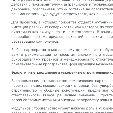
действия с производителями аттракционов и технически
декораций, обеспечивая, чтобы эстетика не препятств
понимание того, куда будут смотреть гости, как линии о
Для проектов, в которых приоритет отдается аутентич
имитации различных поверхностей или мастеров по текс
аутентично как вживую, так и на фотографиях. В темат
переработанных материалов, покрытий с низким соде
реставрацию компонентов.
Выбор партнера по тематическому оформлению требует
важны рекомендации по проектам аналогичного масшт
руководителями проектов и менеджерами по строител
привлекательные пространства, формирующие незабываем
Экологичные, модульные и ускоренные строительные к
В современном строительстве тематических парков в
проектов, позволяющим сократить сроки без ущерба
строительство и сборные конструкции, предлагают
ответственность имеют решающее значение. Строит
возобновляемые источники энергии, переработку воды и
Модульное строительство играет важную роль в ускоре
собранные корпуса аттракционов позволяют осуществ