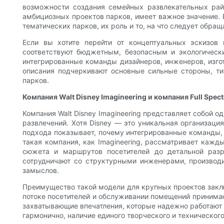
возможности создания семейных развлекательных рай
амбициозных проектов парков, имеет важное значение.
тематических парков, их роль и то, на что следует обр
Если вы хотите перейти от концептуальных эскизов
соответствуют бюджетным, безопасным и экологически
интегрированные команды дизайнеров, инженеров, изго
описания подчеркивают основные сильные стороны, ти
парков.
Компания Walt Disney Imagineering и компания Full Sp
Компания Walt Disney Imagineering представляет собой 
развлечений. Хотя Disney — это уникальная организаци
подхода показывает, почему интегрированные команды,
такая компания, как Imagineering, рассматривает каж
сюжета и маршрутов посетителей до детальной разр
сотрудничают со структурными инженерами, производи
замыслов.
Преимущество такой модели для крупных проектов заключ
потоке посетителей и обслуживании помещений принимаю
захватывающие впечатления, которые надежно работают в
гармонично, наличие единого творческого и техническог