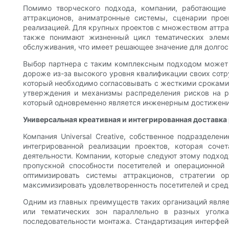
Помимо творческого подхода, компании, работающие в
аттракционов, аниматронные системы, сценарии про
реализацией. Для крупных проектов с множеством аттра
также понимают жизненный цикл тематических элем
обслуживания, что имеет решающее значение для долгос
Выбор партнера с таким комплексным подходом может к
дороже из-за высокого уровня квалификации своих сотру
который необходимо согласовывать с жесткими сроками 
утверждения и механизмы распределения рисков на ра
который одновременно является инженерным достижением
Универсальная креативная и интегрированная доставка 
Компания Universal Creative, собственное подраздел
интегрированной реализации проектов, которая соч
деятельности. Компании, которые следуют этому подход
пропускной способности посетителей и операционной
оптимизировать системы аттракционов, стратегии 
максимизировать удовлетворенность посетителей и сред
Одним из главных преимуществ таких организаций явля
или тематических зон параллельно в разных уголка
последовательности монтажа. Стандартизация интерфей