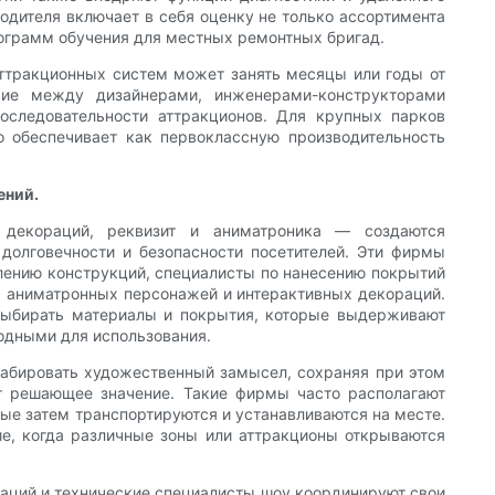
одителя включает в себя оценку не только ассортимента
рограмм обучения для местных ремонтных бригад.
аттракционных систем может занять месяцы или годы от
твие между дизайнерами, инженерами-конструкторами
последовательности аттракционов. Для крупных парков
 обеспечивает как первоклассную производительность
ений.
декораций, реквизит и аниматроника — создаются
долговечности и безопасности посетителей. Эти фирмы
лению конструкций, специалисты по нанесению покрытий
, аниматронных персонажей и интерактивных декораций.
выбирать материалы и покрытия, которые выдерживают
годными для использования.
абировать художественный замысел, сохраняя при этом
ет решающее значение. Такие фирмы часто располагают
ые затем транспортируются и устанавливаются на месте.
ие, когда различные зоны или аттракционы открываются
аций и технические специалисты шоу координируют свои