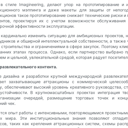
 стиле Imagineering, делают упор на прототипирование и 
екционного мэппинга и даже макеты для защиты от непого
кционов такое прототипирование снижает технические риски и 
ентов, проектируя их с учетом возможности обслуживания
рочной эффективности эксплуатации.
ардинально изменить ситуацию для амбициозных проектов, но 
дников и обширной интеллектуальной собственности, а также 
строительства и ограничениями в сфере закупок. Поэтому кли
нних этапах процесса. Однако, если партнерство выбрано пр
 и цельной, увлекательной средой, которая радует посетител
развлекательного контента.
ение дизайна и разработки крупной международной развлекат
етает захватывающие аттракционы с коммерческой целесо
у, обеспечивают высокий уровень креативного руководства, 
 устойчивости. В крупномасштабных проектах интеграция тв
организации очередей, размещение торговых точек и конц
ний чек.
ется опыт работы с интенсивными, повторяющимися проектны
х мира. Эти институциональные знания позволяют отлади
сов, таких как крепления аттракционных систем, схемы расп