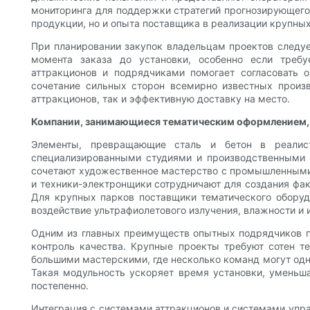
мониторинга для поддержки стратегий прогнозирующего 
продукции, но и опыта поставщика в реализации крупны
При планировании закупок владельцам проектов следуе
момента заказа до установки, особенно если требу
аттракционов и подрядчиками помогает согласовать о
сочетание сильных сторон всемирно известных произ
аттракционов, так и эффективную доставку на место.
Компании, занимающиеся тематическим оформлением, 
Элементы, превращающие сталь и бетон в реалис
специализированными студиями и производственными п
сочетают художественное мастерство с промышленными 
и техники-электронщики сотрудничают для создания фа
Для крупных парков поставщики тематического обору
воздействие ультрафиолетового излучения, влажности и 
Одним из главных преимуществ опытных подрядчиков п
контроль качества. Крупные проекты требуют сотен т
большими мастерскими, где несколько команд могут одн
Такая модульность ускоряет время установки, уменьша
постепенно.
Интеграция с системами аттракционов и системами упр