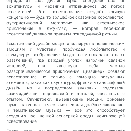
определяет весь дизайн парка, определяя всё: от
архитектуры и механики аттракционов до потока
посетителей. Это повествование создаёт единую
концепцию — будь то волшебное сказочное королевство,
футуристический мегаполис или экзотическое
приключение в джунглях, — которая переносит
посетителей далеко за пределы повседневной рутины.
Тематический дизайн мощно апеллирует к человеческим
эмоциям и чувствам, пробуждая любопытство и
стимулируя воображение. Когда гости попадают в парк
развлечений, где каждый уголок наполнен связной
историей, они чувствуют себя частью
разворачивающегося приключения. Дизайнеры создают
повествование не только с помощью визуальных
элементов, таких как скульптуры, фрески и ландшафтный
дизайн, но и посредством звуковых подсказок,
взаимодействия персонажей и деталей, связанных с
опытом. Саундтреки, вызывающие эмоции, фоновые
шумы, такие как шелест листьев или далёкое ликование,
и тематическая музыка — всё это способствует
созданию насыщенной сенсорной среды, усиливающей
повествование.
Более того, тематическое повествование создаёт