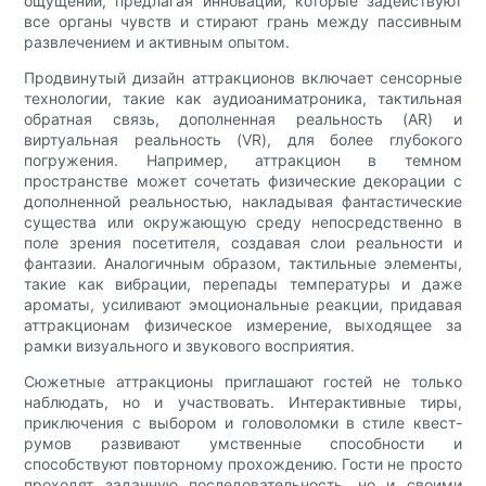
ощущений, предлагая инновации, которые задействуют
все органы чувств и стирают грань между пассивным
развлечением и активным опытом.
Продвинутый дизайн аттракционов включает сенсорные
технологии, такие как аудиоаниматроника, тактильная
обратная связь, дополненная реальность (AR) и
виртуальная реальность (VR), для более глубокого
погружения. Например, аттракцион в темном
пространстве может сочетать физические декорации с
дополненной реальностью, накладывая фантастические
существа или окружающую среду непосредственно в
поле зрения посетителя, создавая слои реальности и
фантазии. Аналогичным образом, тактильные элементы,
такие как вибрации, перепады температуры и даже
ароматы, усиливают эмоциональные реакции, придавая
аттракционам физическое измерение, выходящее за
рамки визуального и звукового восприятия.
Сюжетные аттракционы приглашают гостей не только
наблюдать, но и участвовать. Интерактивные тиры,
приключения с выбором и головоломки в стиле квест-
румов развивают умственные способности и
способствуют повторному прохождению. Гости не просто
проходят заданную последовательность, но и своими