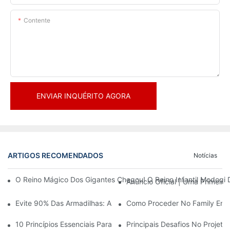
Contente
ENVIAR INQUÉRITO AGORA
ARTIGOS RECOMENDADOS
Notícias
O Reino Mágico Dos Gigantes Chegou! O Reino Infantil Modoqi
Anúncio Oficial | Uma Primeir
Evite 90% Das Armadilhas: Ao Investir Em Um Centro Esportivo 
Como Proceder No Family Ente
10 Princípios Essenciais Para O Sucesso No Design De Parques
Principais Desafios No Projet