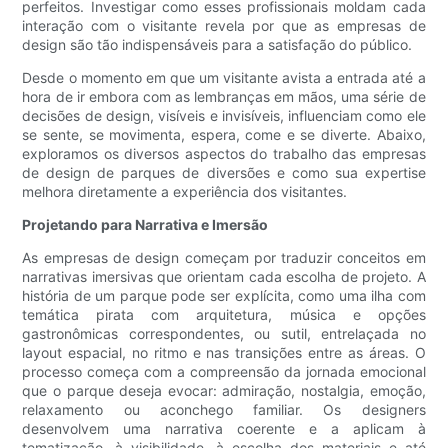
perfeitos. Investigar como esses profissionais moldam cada
interação com o visitante revela por que as empresas de
design são tão indispensáveis ​​para a satisfação do público.
Desde o momento em que um visitante avista a entrada até a
hora de ir embora com as lembranças em mãos, uma série de
decisões de design, visíveis e invisíveis, influenciam como ele
se sente, se movimenta, espera, come e se diverte. Abaixo,
exploramos os diversos aspectos do trabalho das empresas
de design de parques de diversões e como sua expertise
melhora diretamente a experiência dos visitantes.
Projetando para Narrativa e Imersão
As empresas de design começam por traduzir conceitos em
narrativas imersivas que orientam cada escolha de projeto. A
história de um parque pode ser explícita, como uma ilha com
temática pirata com arquitetura, música e opções
gastronômicas correspondentes, ou sutil, entrelaçada no
layout espacial, no ritmo e nas transições entre as áreas. O
processo começa com a compreensão da jornada emocional
que o parque deseja evocar: admiração, nostalgia, emoção,
relaxamento ou aconchego familiar. Os designers
desenvolvem uma narrativa coerente e a aplicam à
tematização, à visibilidade, à escolha dos materiais e até