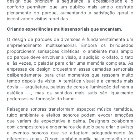
design que priorizam a segurança, a acessibilidade e o
conforto permitem que um público mais amplo desfrute
plenamente do parque, aumentando a satisfação geral e
incentivando visitas repetidas.
Criando experiências multissensoriais que encantam.
O design de parques de diversões é fundamentalmente um
empreendimento multissensorial. Embora os brinquedos
proporcionem sensações cinéticas, o ambiente mais amplo
do parque deve envolver a visão, a audição, o olfato, o tato
e, às vezes, o paladar para criar uma memória completa. As
empresas de design orquestram essas camadas sensoriais
deliberadamente para criar momentos que ressoam muito
tempo depois da visita. A temática visual é a camada mais
óbvia — arquitetura, paletas de cores e iluminação definem a
estética —, mas os sentidos mais sutis são igualmente
poderosos na formação do humor.
Paisagens sonoras transformam espaços; música temática,
ruído ambiente e efeitos sonoros podem evocar emoções
que variam da expectativa à calma. Designers colaboram
com compositores e engenheiros de áudio para criar playlists
e eventos sonoros que se adaptam adequadamente às
diferentes zonas. O som também auxilia na orientação e no