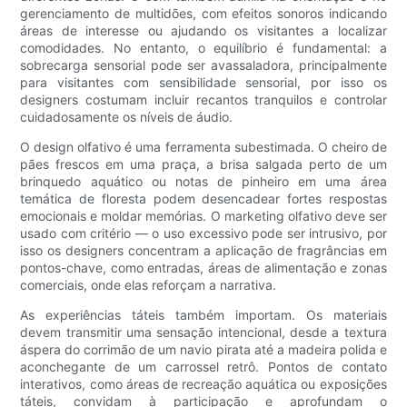
gerenciamento de multidões, com efeitos sonoros indicando
áreas de interesse ou ajudando os visitantes a localizar
comodidades. No entanto, o equilíbrio é fundamental: a
sobrecarga sensorial pode ser avassaladora, principalmente
para visitantes com sensibilidade sensorial, por isso os
designers costumam incluir recantos tranquilos e controlar
cuidadosamente os níveis de áudio.
O design olfativo é uma ferramenta subestimada. O cheiro de
pães frescos em uma praça, a brisa salgada perto de um
brinquedo aquático ou notas de pinheiro em uma área
temática de floresta podem desencadear fortes respostas
emocionais e moldar memórias. O marketing olfativo deve ser
usado com critério — o uso excessivo pode ser intrusivo, por
isso os designers concentram a aplicação de fragrâncias em
pontos-chave, como entradas, áreas de alimentação e zonas
comerciais, onde elas reforçam a narrativa.
As experiências táteis também importam. Os materiais
devem transmitir uma sensação intencional, desde a textura
áspera do corrimão de um navio pirata até a madeira polida e
aconchegante de um carrossel retrô. Pontos de contato
interativos, como áreas de recreação aquática ou exposições
táteis, convidam à participação e aprofundam o