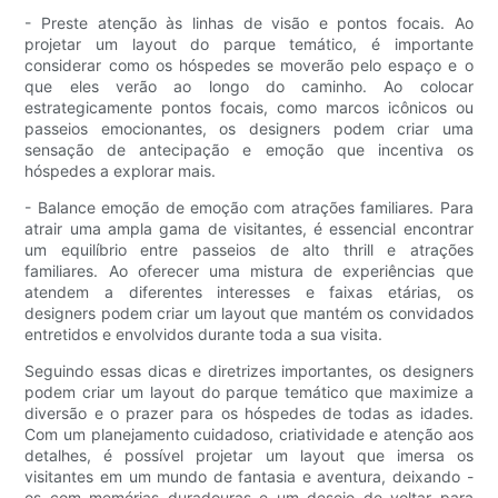
- Preste atenção às linhas de visão e pontos focais. Ao
projetar um layout do parque temático, é importante
considerar como os hóspedes se moverão pelo espaço e o
que eles verão ao longo do caminho. Ao colocar
estrategicamente pontos focais, como marcos icônicos ou
passeios emocionantes, os designers podem criar uma
sensação de antecipação e emoção que incentiva os
hóspedes a explorar mais.
- Balance emoção de emoção com atrações familiares. Para
atrair uma ampla gama de visitantes, é essencial encontrar
um equilíbrio entre passeios de alto thrill e atrações
familiares. Ao oferecer uma mistura de experiências que
atendem a diferentes interesses e faixas etárias, os
designers podem criar um layout que mantém os convidados
entretidos e envolvidos durante toda a sua visita.
Seguindo essas dicas e diretrizes importantes, os designers
podem criar um layout do parque temático que maximize a
diversão e o prazer para os hóspedes de todas as idades.
Com um planejamento cuidadoso, criatividade e atenção aos
detalhes, é possível projetar um layout que imersa os
visitantes em um mundo de fantasia e aventura, deixando -
os com memórias duradouras e um desejo de voltar para