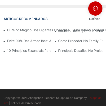
ARTIGOS RECOMENDADOS
Notícias
O Reino Mágico Dos Gigantes Chegou! O Reino Infantil Modoqi
Anúncio Oficial | Uma Primeir
Evite 90% Das Armadilhas: Ao Investir Em Um Centro Esportivo 
Como Proceder No Family Ente
10 Princípios Essenciais Para O Sucesso No Design De Parques
Principais Desafios No Projet
Copyright © 2026 Zhongshan Elephant Sculpture Art Company |
Mapa do
site
|
Política de Privacidade