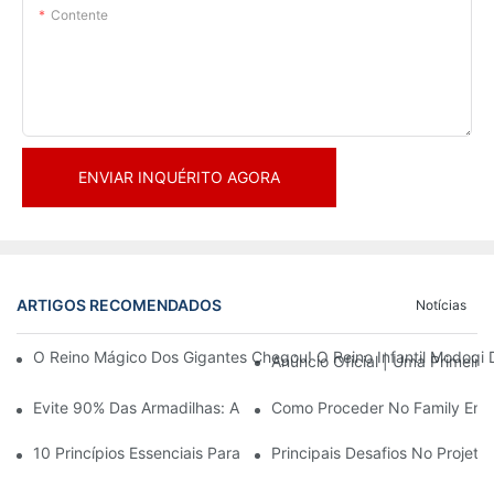
Contente
ENVIAR INQUÉRITO AGORA
ARTIGOS RECOMENDADOS
Notícias
O Reino Mágico Dos Gigantes Chegou! O Reino Infantil Modoqi
Anúncio Oficial | Uma Primeir
Evite 90% Das Armadilhas: Ao Investir Em Um Centro Esportivo 
Como Proceder No Family Ente
10 Princípios Essenciais Para O Sucesso No Design De Parques
Principais Desafios No Projet