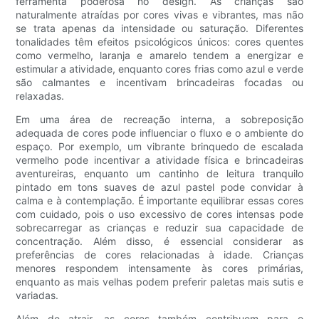
ferramenta poderosa no design. As crianças são
naturalmente atraídas por cores vivas e vibrantes, mas não
se trata apenas da intensidade ou saturação. Diferentes
tonalidades têm efeitos psicológicos únicos: cores quentes
como vermelho, laranja e amarelo tendem a energizar e
estimular a atividade, enquanto cores frias como azul e verde
são calmantes e incentivam brincadeiras focadas ou
relaxadas.
Em uma área de recreação interna, a sobreposição
adequada de cores pode influenciar o fluxo e o ambiente do
espaço. Por exemplo, um vibrante brinquedo de escalada
vermelho pode incentivar a atividade física e brincadeiras
aventureiras, enquanto um cantinho de leitura tranquilo
pintado em tons suaves de azul pastel pode convidar à
calma e à contemplação. É importante equilibrar essas cores
com cuidado, pois o uso excessivo de cores intensas pode
sobrecarregar as crianças e reduzir sua capacidade de
concentração. Além disso, é essencial considerar as
preferências de cores relacionadas à idade. Crianças
menores respondem intensamente às cores primárias,
enquanto as mais velhas podem preferir paletas mais sutis e
variadas.
Além de atrair, as cores também contribuem para o