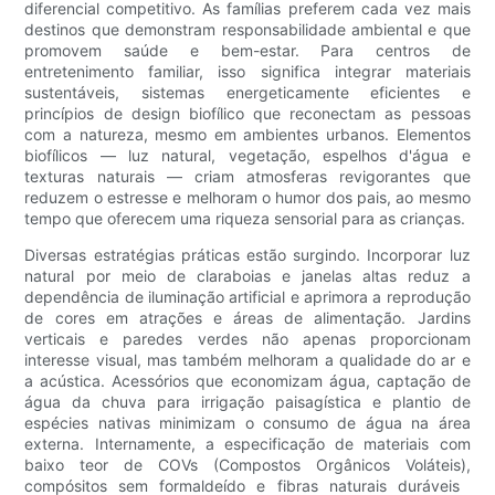
diferencial competitivo. As famílias preferem cada vez mais
destinos que demonstram responsabilidade ambiental e que
promovem saúde e bem-estar. Para centros de
entretenimento familiar, isso significa integrar materiais
sustentáveis, sistemas energeticamente eficientes e
princípios de design biofílico que reconectam as pessoas
com a natureza, mesmo em ambientes urbanos. Elementos
biofílicos — luz natural, vegetação, espelhos d'água e
texturas naturais — criam atmosferas revigorantes que
reduzem o estresse e melhoram o humor dos pais, ao mesmo
tempo que oferecem uma riqueza sensorial para as crianças.
Diversas estratégias práticas estão surgindo. Incorporar luz
natural por meio de claraboias e janelas altas reduz a
dependência de iluminação artificial e aprimora a reprodução
de cores em atrações e áreas de alimentação. Jardins
verticais e paredes verdes não apenas proporcionam
interesse visual, mas também melhoram a qualidade do ar e
a acústica. Acessórios que economizam água, captação de
água da chuva para irrigação paisagística e plantio de
espécies nativas minimizam o consumo de água na área
externa. Internamente, a especificação de materiais com
baixo teor de COVs (Compostos Orgânicos Voláteis),
compósitos sem formaldeído e fibras naturais duráveis ​​