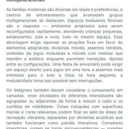
As famílias modernas são diversas em idade e preferências, e
centros de entretenimento que acomodam grupos
multigeracionais se destacam. Espaços modulares flexíveis
são a resposta — ambientes projetados para serem
reconfigurados rapidamente, atendendo crianças pequenas,
adolescentes, pais e avós, tudo no mesmo espaço. Essa
abordagem exige repensar as atrações fixas em favor de
elementos adaptáveis: divisórias móveis, assentos retráteis,
unidades de jogos modulares e móveis com rodízios que
mantêm a estética enquanto permitem transições rápidas
entre as configurações. Uma festa de aniversário pode exigir
um espaço aberto para jogos em uma hora e assentos mais
intimistas para o bolo e fotos na hora seguinte; a
modularidade torna isso possível sem interrupções.
Os designers também devem considerar o zoneamento em
camadas, onde atividades de diferentes intensidades são
agrupadas ou adjacentes de forma a reduzir o ruído e os
conflitos de visibilidade. Zonas tranquilas com superfícies
macias e cores relaxantes podem ficar ao lado de áreas de
recreação vibrantes, separadas por divisórias acústicas que
também funcionam como painéis interativos. Corredores
intersticiais podem se tornar microexperiências — paredes