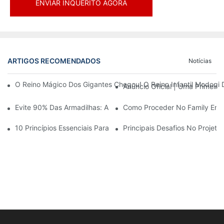
ENVIAR INQUÉRITO AGORA
ARTIGOS RECOMENDADOS
Notícias
O Reino Mágico Dos Gigantes Chegou! O Reino Infantil Modoqi
Anúncio Oficial | Uma Primeir
Evite 90% Das Armadilhas: Ao Investir Em Um Centro Esportivo 
Como Proceder No Family Ente
10 Princípios Essenciais Para O Sucesso No Design De Parques
Principais Desafios No Projet