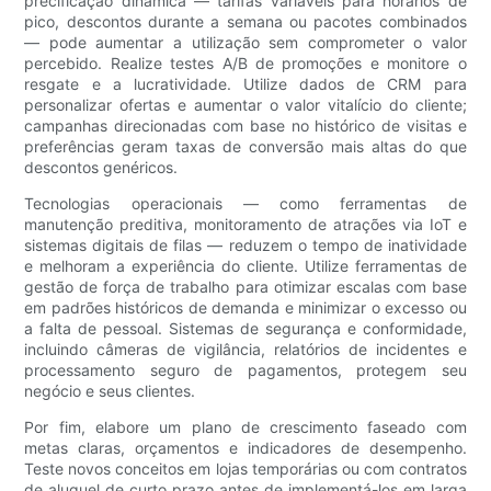
precificação dinâmica — tarifas variáveis ​​para horários de
pico, descontos durante a semana ou pacotes combinados
— pode aumentar a utilização sem comprometer o valor
percebido. Realize testes A/B de promoções e monitore o
resgate e a lucratividade. Utilize dados de CRM para
personalizar ofertas e aumentar o valor vitalício do cliente;
campanhas direcionadas com base no histórico de visitas e
preferências geram taxas de conversão mais altas do que
descontos genéricos.
Tecnologias operacionais — como ferramentas de
manutenção preditiva, monitoramento de atrações via IoT e
sistemas digitais de filas — reduzem o tempo de inatividade
e melhoram a experiência do cliente. Utilize ferramentas de
gestão de força de trabalho para otimizar escalas com base
em padrões históricos de demanda e minimizar o excesso ou
a falta de pessoal. Sistemas de segurança e conformidade,
incluindo câmeras de vigilância, relatórios de incidentes e
processamento seguro de pagamentos, protegem seu
negócio e seus clientes.
Por fim, elabore um plano de crescimento faseado com
metas claras, orçamentos e indicadores de desempenho.
Teste novos conceitos em lojas temporárias ou com contratos
de aluguel de curto prazo antes de implementá-los em larga