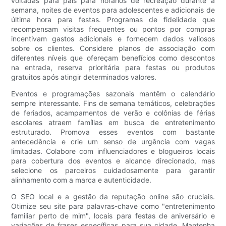
voltadas para pais para horários de recreação durante a
semana, noites de eventos para adolescentes e adicionais de
última hora para festas. Programas de fidelidade que
recompensam visitas frequentes ou pontos por compras
incentivam gastos adicionais e fornecem dados valiosos
sobre os clientes. Considere planos de associação com
diferentes níveis que ofereçam benefícios como descontos
na entrada, reserva prioritária para festas ou produtos
gratuitos após atingir determinados valores.
Eventos e programações sazonais mantêm o calendário
sempre interessante. Fins de semana temáticos, celebrações
de feriados, acampamentos de verão e colônias de férias
escolares atraem famílias em busca de entretenimento
estruturado. Promova esses eventos com bastante
antecedência e crie um senso de urgência com vagas
limitadas. Colabore com influenciadores e blogueiros locais
para cobertura dos eventos e alcance direcionado, mas
selecione os parceiros cuidadosamente para garantir
alinhamento com a marca e autenticidade.
O SEO local e a gestão da reputação online são cruciais.
Otimize seu site para palavras-chave como "entretenimento
familiar perto de mim", locais para festas de aniversário e
variações de frases específicas para sua cidade. Mantenha