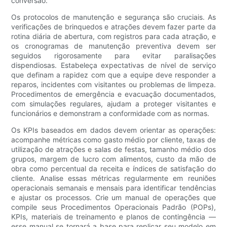
conversão.
Os protocolos de manutenção e segurança são cruciais. As
verificações de brinquedos e atrações devem fazer parte da
rotina diária de abertura, com registros para cada atração, e
os cronogramas de manutenção preventiva devem ser
seguidos rigorosamente para evitar paralisações
dispendiosas. Estabeleça expectativas de nível de serviço
que definam a rapidez com que a equipe deve responder a
reparos, incidentes com visitantes ou problemas de limpeza.
Procedimentos de emergência e evacuação documentados,
com simulações regulares, ajudam a proteger visitantes e
funcionários e demonstram a conformidade com as normas.
Os KPIs baseados em dados devem orientar as operações:
acompanhe métricas como gasto médio por cliente, taxas de
utilização de atrações e salas de festas, tamanho médio dos
grupos, margem de lucro com alimentos, custo da mão de
obra como percentual da receita e índices de satisfação do
cliente. Analise essas métricas regularmente em reuniões
operacionais semanais e mensais para identificar tendências
e ajustar os processos. Crie um manual de operações que
compile seus Procedimentos Operacionais Padrão (POPs),
KPIs, materiais de treinamento e planos de contingência —
esse manual se tornará a base para replicar seu modelo em