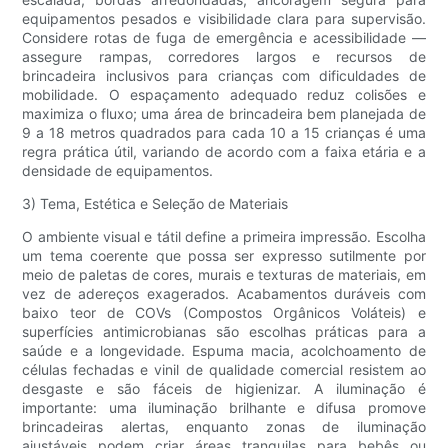
equipamentos pesados ​​e visibilidade clara para supervisão.
Considere rotas de fuga de emergência e acessibilidade —
assegure rampas, corredores largos e recursos de
brincadeira inclusivos para crianças com dificuldades de
mobilidade. O espaçamento adequado reduz colisões e
maximiza o fluxo; uma área de brincadeira bem planejada de
9 a 18 metros quadrados para cada 10 a 15 crianças é uma
regra prática útil, variando de acordo com a faixa etária e a
densidade de equipamentos.
3) Tema, Estética e Seleção de Materiais
O ambiente visual e tátil define a primeira impressão. Escolha
um tema coerente que possa ser expresso sutilmente por
meio de paletas de cores, murais e texturas de materiais, em
vez de adereços exagerados. Acabamentos duráveis ​​com
baixo teor de COVs (Compostos Orgânicos Voláteis) e
superfícies antimicrobianas são escolhas práticas para a
saúde e a longevidade. Espuma macia, acolchoamento de
células fechadas e vinil de qualidade comercial resistem ao
desgaste e são fáceis de higienizar. A iluminação é
importante: uma iluminação brilhante e difusa promove
brincadeiras alertas, enquanto zonas de iluminação
ajustáveis ​​podem criar áreas tranquilas para bebês ou