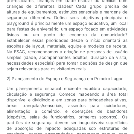
pré-escolares, crianças em idade escolar ou famílias com
crianças de diferentes idades? Cada grupo precisa de
alturas de equipamentos, estímulos sensoriais e margens de
segurança diferentes. Defina seus objetivos principais: o
playground é principalmente um espaço educativo, um local
para festas de aniversário, um espaço focado em atividades
físicas ou um ponto de encontro da comunidade?
Estabelecer essas prioridades desde o início orientará as
escolhas de layout, materiais, equipe e modelos de receita.
Na ESAC, recomendamos a criação de personas de usuário
simples (idade, acompanhantes adultos, duração da visita,
necessidades especiais) para tomar decisões de design que
sejam relevantes para os visitantes reais.
2) Planejamento de Espaço e Segurança em Primeiro Lugar
Um planejamento espacial eficiente equilibra capacidade,
circulação e segurança. Comece mapeando a área total
disponível e dividindo-a em zonas para brincadeiras ativas,
áreas tranquilas/sensoriais, assentos para cuidadores,
alimentação e comércio, e operações de bastidores
(depósito, salas de funcionários, primeiros socorros). Os
padrões de segurança devem ser inegociáveis: superfícies
de absorção de impacto adequadas sob estruturas de
escalada, bordas arredondadas, ancoragem segura para