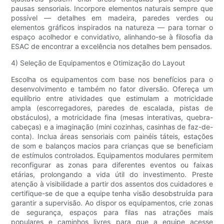
pausas sensoriais. Incorpore elementos naturais sempre que
possível — detalhes em madeira, paredes verdes ou
elementos gráficos inspirados na natureza — para tornar o
espaço acolhedor e convidativo, alinhando-se à filosofia da
ESAC de encontrar a excelência nos detalhes bem pensados.
4) Seleção de Equipamentos e Otimização do Layout
Escolha os equipamentos com base nos benefícios para o
desenvolvimento e também no fator diversão. Ofereça um
equilíbrio entre atividades que estimulam a motricidade
ampla (escorregadores, paredes de escalada, pistas de
obstáculos), a motricidade fina (mesas interativas, quebra-
cabeças) e a imaginação (mini cozinhas, casinhas de faz-de-
conta). Inclua áreas sensoriais com painéis táteis, estações
de som e balanços macios para crianças que se beneficiam
de estímulos controlados. Equipamentos modulares permitem
reconfigurar as zonas para diferentes eventos ou faixas
etárias, prolongando a vida útil do investimento. Preste
atenção à visibilidade a partir dos assentos dos cuidadores e
certifique-se de que a equipe tenha visão desobstruída para
garantir a supervisão. Ao dispor os equipamentos, crie zonas
de segurança, espaços para filas nas atrações mais
populares e caminhos livres para que a equipe acesse