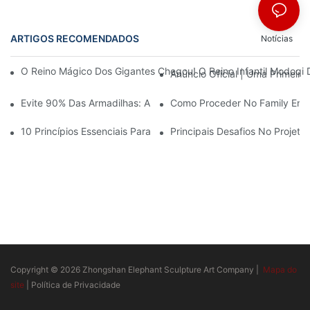
ARTIGOS RECOMENDADOS
Notícias
O Reino Mágico Dos Gigantes Chegou! O Reino Infantil Modoqi
Anúncio Oficial | Uma Primeir
Evite 90% Das Armadilhas: Ao Investir Em Um Centro Esportivo 
Como Proceder No Family Ente
10 Princípios Essenciais Para O Sucesso No Design De Parques
Principais Desafios No Projet
Copyright © 2026 Zhongshan Elephant Sculpture Art Company |
Mapa do
site
|
Política de Privacidade