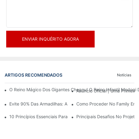
ENVIAR INQUÉRITO AGORA
ARTIGOS RECOMENDADOS
Notícias
O Reino Mágico Dos Gigantes Chegou! O Reino Infantil Modoqi
Anúncio Oficial | Uma Primeir
Evite 90% Das Armadilhas: Ao Investir Em Um Centro Esportivo 
Como Proceder No Family Ente
10 Princípios Essenciais Para O Sucesso No Design De Parques
Principais Desafios No Projet