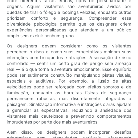
entre diferentes faixas etárias, tipos de personalidade e
origens. Alguns visitantes são aventureiros ávidos por
quedas de tirar o fôlego e loopings velozes, enquanto outros
priorizam conforto e segurança. Compreender essa
diversidade psicológica permite que os designers criem
experiências personalizadas que atendam a um público
amplo sem excluir nenhum grupo.
Os designers devem considerar como os visitantes
percebem o risco e como suas expectativas moldam suas
interações com brinquedos e atrações. A sensação de risco
controlado — sentir um certo grau de perigo sem ameaça
real — é o que torna a aventura emocionante. Esse equilíbrio
pode ser sutilmente construído manipulando pistas visuais,
espaciais e auditivas. Por exemplo, a ilusão de altas
velocidades pode ser reforçada com efeitos sonoros e de
iluminação, enquanto as barreiras físicas de segurança
permanecem robustas, mas discretamente integradas à
paisagem. Sinalização informativa e instruções claras ajudam
a gerenciar as expectativas, reduzindo a ansiedade dos
visitantes mais cautelosos e prevenindo comportamentos
imprudentes por parte dos mais aventureiros.
Além disso, os designers podem incorporar desafios
adaptativos com intensidades variáveis, oferecendo