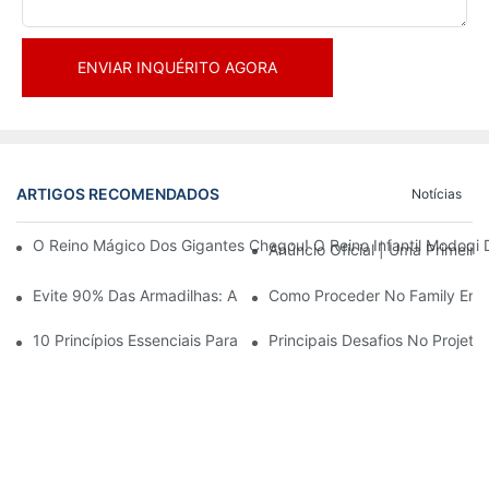
ENVIAR INQUÉRITO AGORA
ARTIGOS RECOMENDADOS
Notícias
O Reino Mágico Dos Gigantes Chegou! O Reino Infantil Modoqi
Anúncio Oficial | Uma Primeir
Evite 90% Das Armadilhas: Ao Investir Em Um Centro Esportivo 
Como Proceder No Family Ente
10 Princípios Essenciais Para O Sucesso No Design De Parques
Principais Desafios No Projet