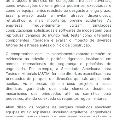
de atrações e edifícios em condições climáticas adversas,
como evacuações de emergência podem ser executadas e
como os equipamentos resistirão ao desgaste a longo prazo.
Essa previsão ajuda a evitar atrasos dispendiosos,
retrabalhos e, mais importante, previne acidentes. As
empresas frequentemente utilizam simulações
computacionais sofisticadas e softwares de modelagem para
reproduzir cenários do mundo real, testar como diferentes
componentes interagem e avaliar o impacto de diversos
fatores de estresse antes do início da construção.
O compromisso com um planejamento robusto também se
evidencia na adesão a padrões rigorosos inspirados em
normas internacionais de segurança e princípios de
engenharia. Por exemplo, a Sociedade Americana para
Testes e Materiais (ASTM) fornece diretrizes específicas para
brinquedos de parques de diversões que são amplamente
aceitas. As empresas alinham seus projetos a essas
diretrizes, garantindo que cada elemento, desde os
mecanismos dos brinquedos até os caminhos para
pedestres, atenda ou exceda os requisitos regulamentares.
Além disso, os projetos de parques temáticos envolvem
equipes multidisciplinares, incluindo arquitetos, engenheiros
estruturais, especialistas em segurança contra incêndio e