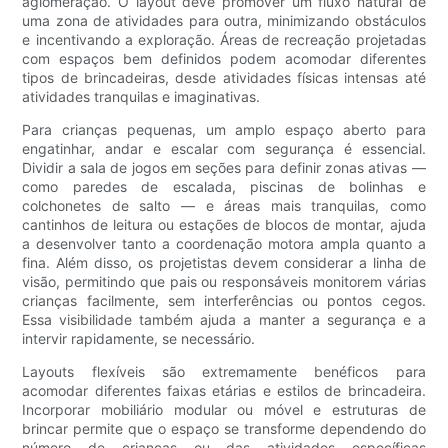
aglomeração. O layout deve promover um fluxo natural de
uma zona de atividades para outra, minimizando obstáculos
e incentivando a exploração. Áreas de recreação projetadas
com espaços bem definidos podem acomodar diferentes
tipos de brincadeiras, desde atividades físicas intensas até
atividades tranquilas e imaginativas.
Para crianças pequenas, um amplo espaço aberto para
engatinhar, andar e escalar com segurança é essencial.
Dividir a sala de jogos em seções para definir zonas ativas —
como paredes de escalada, piscinas de bolinhas e
colchonetes de salto — e áreas mais tranquilas, como
cantinhos de leitura ou estações de blocos de montar, ajuda
a desenvolver tanto a coordenação motora ampla quanto a
fina. Além disso, os projetistas devem considerar a linha de
visão, permitindo que pais ou responsáveis ​​monitorem várias
crianças facilmente, sem interferências ou pontos cegos.
Essa visibilidade também ajuda a manter a segurança e a
intervir rapidamente, se necessário.
Layouts flexíveis são extremamente benéficos para
acomodar diferentes faixas etárias e estilos de brincadeira.
Incorporar mobiliário modular ou móvel e estruturas de
brincar permite que o espaço se transforme dependendo do
número de crianças ou das atividades específicas