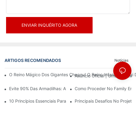
ENVIAR INQUÉRITO AGORA
ARTIGOS RECOMENDADOS
Notícias
O Reino Mágico Dos Gigantes Chegou! O Reino Infantil Modoqi
Anúncio Oficial | Uma Primeir
Evite 90% Das Armadilhas: Ao Investir Em Um Centro Esportivo 
Como Proceder No Family Ente
10 Princípios Essenciais Para O Sucesso No Design De Parques
Principais Desafios No Projet