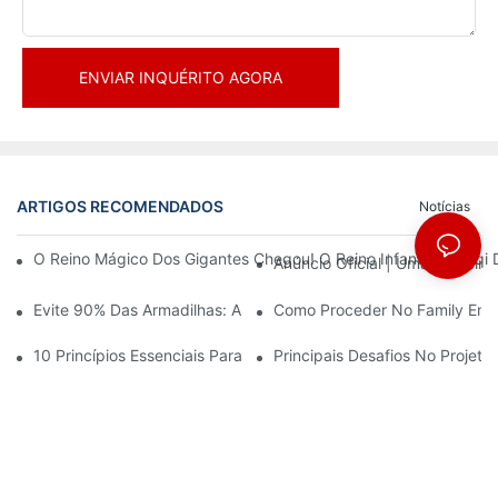
ENVIAR INQUÉRITO AGORA
ARTIGOS RECOMENDADOS
Notícias
O Reino Mágico Dos Gigantes Chegou! O Reino Infantil Modoqi
Anúncio Oficial | Uma Primeir
Evite 90% Das Armadilhas: Ao Investir Em Um Centro Esportivo 
Como Proceder No Family Ente
10 Princípios Essenciais Para O Sucesso No Design De Parques
Principais Desafios No Projet