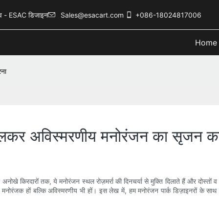
नुभव - ESAC डिजाइन
Sales@esacart.com
+086-18024817006
Home
रना
 मिलकर अविस्मरणीय मनोरंजन का सृजन क
नोखे किरदारों तक, ये मनोरंजन स्थल रोज़मर्रा की दिनचर्या से मुक्ति दिलाते हैं और दोस्तों
 मनोरंजक हों बल्कि अविस्मरणीय भी हों। इस लेख में, हम मनोरंजन पार्क डिज़ाइनरों के 