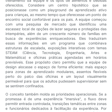
treinamento da equipe e os tipos de alimentos e bebidas
oferecidos. Considere um centro hipotético que se
posicionasse como um playground de aprendizado ativo
para crianças, ao mesmo tempo que oferecesse um ponto de
encontro social confortável para os pais. A equipe começou
com uma pesquisa de mercado que identificou uma
escassez local de opções de lazer seguras e protegidas das
intempéries, além de um crescente número de famílias em
busca de experiências enriquecedoras. Eles traduziram
essas informações em um programa que combinava
estruturas de escalada, exposições interativas com temas
STEAM (Ciência, Tecnologia, Engenharia, Artes e
Matemática) e oficinas práticas agendadas em horários
previsíveis. Esse propósito claro permitiu que a equipe de
design alocasse o espaço de forma eficiente: mais espaço
para zonas de aprendizado modulares, assentos flexíveis
perto do palco das oficinas e um layout visualmente
permeável para que os adultos pudessem supervisionar sem
se sentirem confinados.
O conceito também molda as prioridades operacionais. Se a
promessa é de uma experiência "imersiva", o fluxo deve
permitir entrada controlada, transições temáticas entre zonas
e funcionários dedicados à facilitação da experiência. Por