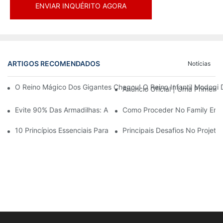
ENVIAR INQUÉRITO AGORA
ARTIGOS RECOMENDADOS
Notícias
O Reino Mágico Dos Gigantes Chegou! O Reino Infantil Modoqi
Anúncio Oficial | Uma Primeir
Evite 90% Das Armadilhas: Ao Investir Em Um Centro Esportivo 
Como Proceder No Family Ente
10 Princípios Essenciais Para O Sucesso No Design De Parques
Principais Desafios No Projet