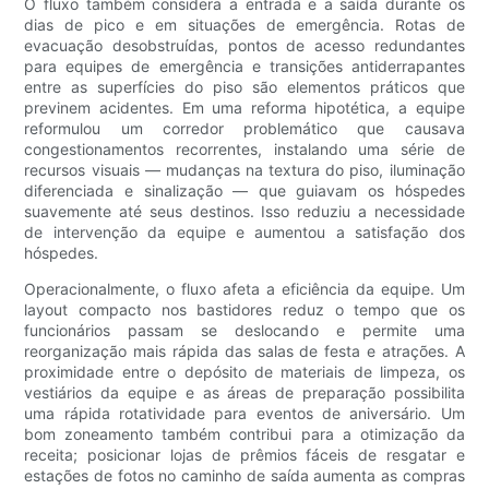
O fluxo também considera a entrada e a saída durante os
dias de pico e em situações de emergência. Rotas de
evacuação desobstruídas, pontos de acesso redundantes
para equipes de emergência e transições antiderrapantes
entre as superfícies do piso são elementos práticos que
previnem acidentes. Em uma reforma hipotética, a equipe
reformulou um corredor problemático que causava
congestionamentos recorrentes, instalando uma série de
recursos visuais — mudanças na textura do piso, iluminação
diferenciada e sinalização — que guiavam os hóspedes
suavemente até seus destinos. Isso reduziu a necessidade
de intervenção da equipe e aumentou a satisfação dos
hóspedes.
Operacionalmente, o fluxo afeta a eficiência da equipe. Um
layout compacto nos bastidores reduz o tempo que os
funcionários passam se deslocando e permite uma
reorganização mais rápida das salas de festa e atrações. A
proximidade entre o depósito de materiais de limpeza, os
vestiários da equipe e as áreas de preparação possibilita
uma rápida rotatividade para eventos de aniversário. Um
bom zoneamento também contribui para a otimização da
receita; posicionar lojas de prêmios fáceis de resgatar e
estações de fotos no caminho de saída aumenta as compras