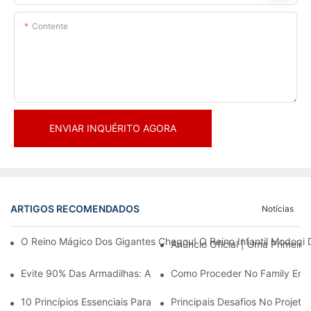
Contente
ENVIAR INQUÉRITO AGORA
ARTIGOS RECOMENDADOS
Notícias
O Reino Mágico Dos Gigantes Chegou! O Reino Infantil Modoqi
Anúncio Oficial | Uma Primeir
Evite 90% Das Armadilhas: Ao Investir Em Um Centro Esportivo 
Como Proceder No Family Ente
10 Princípios Essenciais Para O Sucesso No Design De Parques
Principais Desafios No Projet