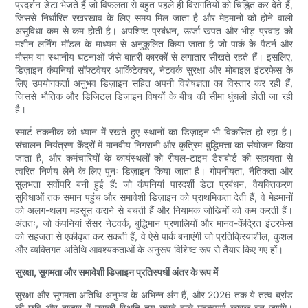
प्रदर्शन डेटा भेजते हैं जो विफलता से बहुत पहले ही विसंगतियों को चिह्नित कर देते हैं,
जिससे निर्धारित रखरखाव के लिए समय मिल जाता है और मेहमानों को होने वाली
असुविधा कम से कम होती है। अपशिष्ट प्रबंधन, ऊर्जा खपत और भीड़ प्रवाह को
मशीन लर्निंग मॉडल के माध्यम से अनुकूलित किया जाता है जो पार्क के पैटर्न और
मौसम या स्थानीय घटनाओं जैसे बाहरी कारकों से लगातार सीखते रहते हैं। इसलिए,
डिज़ाइन कंपनियां सॉफ्टवेयर आर्किटेक्चर, नेटवर्क सुरक्षा और मोबाइल इंटरफेस के
लिए उपयोगकर्ता अनुभव डिज़ाइन सहित अपनी विशेषज्ञता का विस्तार कर रही हैं,
जिससे भौतिक और डिजिटल डिज़ाइन विषयों के बीच की सीमा धुंधली होती जा रही
है।
स्मार्ट तकनीक को ध्यान में रखते हुए स्थानों का डिज़ाइन भी विकसित हो रहा है।
संचालन नियंत्रण केंद्रों में मानवीय निगरानी और कृत्रिम बुद्धिमत्ता का संयोजन किया
जाता है, और कर्मचारियों के कार्यस्थलों को रीयल-टाइम डैशबोर्ड की सहायता से
त्वरित निर्णय लेने के लिए पुनः डिज़ाइन किया जाता है। गोपनीयता, नैतिकता और
सुलभता सर्वोपरि बनी हुई हैं: जो कंपनियां पारदर्शी डेटा प्रबंधन, वैयक्तिकरण
सुविधाओं तक समान पहुंच और समावेशी डिज़ाइन को प्राथमिकता देती हैं, वे मेहमानों
को अलग-थलग महसूस कराने से बचती हैं और नियामक जोखिमों को कम करती हैं।
अंततः, जो कंपनियां सेंसर नेटवर्क, बुद्धिमान प्रणालियों और मानव-केंद्रित इंटरफेस
को सहजता से एकीकृत कर सकती हैं, वे ऐसे पार्क बनाएंगी जो प्रतिक्रियाशील, कुशल
और व्यक्तिगत अतिथि आवश्यकताओं के अनुरूप विशिष्ट रूप से तैयार किए गए हों।
सुरक्षा, सुगमता और समावेशी डिज़ाइन प्रतिस्पर्धी अंतर के रूप में
सुरक्षा और सुगमता अतिथि अनुभव के अभिन्न अंग हैं, और 2026 तक ये तत्व ब्रांड
की छवि और बाज़ार में उसकी स्थिति तय करने वाले महत्वपूर्ण कारक बन जाएंगे।