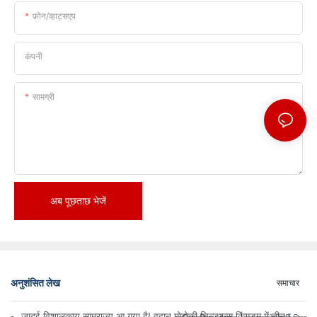
फ़ोन/व्हाट्सएप
कंपनी
सामग्री
अब पूछताछ भेजें
अनुशंसित लेख
समाचार
जादुई विशालकाय साम्राज्य आ गया है! वुहान मोदोकी चिल्ड्रन्स किंगडम में तीन मंजिलों