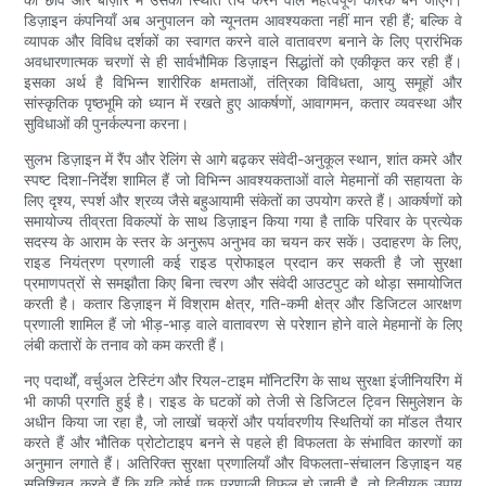
डिज़ाइन कंपनियाँ अब अनुपालन को न्यूनतम आवश्यकता नहीं मान रही हैं; बल्कि वे
व्यापक और विविध दर्शकों का स्वागत करने वाले वातावरण बनाने के लिए प्रारंभिक
अवधारणात्मक चरणों से ही सार्वभौमिक डिज़ाइन सिद्धांतों को एकीकृत कर रही हैं।
इसका अर्थ है विभिन्न शारीरिक क्षमताओं, तंत्रिका विविधता, आयु समूहों और
सांस्कृतिक पृष्ठभूमि को ध्यान में रखते हुए आकर्षणों, आवागमन, कतार व्यवस्था और
सुविधाओं की पुनर्कल्पना करना।
सुलभ डिज़ाइन में रैंप और रेलिंग से आगे बढ़कर संवेदी-अनुकूल स्थान, शांत कमरे और
स्पष्ट दिशा-निर्देश शामिल हैं जो विभिन्न आवश्यकताओं वाले मेहमानों की सहायता के
लिए दृश्य, स्पर्श और श्रव्य जैसे बहुआयामी संकेतों का उपयोग करते हैं। आकर्षणों को
समायोज्य तीव्रता विकल्पों के साथ डिज़ाइन किया गया है ताकि परिवार के प्रत्येक
सदस्य के आराम के स्तर के अनुरूप अनुभव का चयन कर सकें। उदाहरण के लिए,
राइड नियंत्रण प्रणाली कई राइड प्रोफाइल प्रदान कर सकती है जो सुरक्षा
प्रमाणपत्रों से समझौता किए बिना त्वरण और संवेदी आउटपुट को थोड़ा समायोजित
करती है। कतार डिज़ाइन में विश्राम क्षेत्र, गति-कमी क्षेत्र और डिजिटल आरक्षण
प्रणाली शामिल हैं जो भीड़-भाड़ वाले वातावरण से परेशान होने वाले मेहमानों के लिए
लंबी कतारों के तनाव को कम करती हैं।
नए पदार्थों, वर्चुअल टेस्टिंग और रियल-टाइम मॉनिटरिंग के साथ सुरक्षा इंजीनियरिंग में
भी काफी प्रगति हुई है। राइड के घटकों को तेजी से डिजिटल ट्विन सिमुलेशन के
अधीन किया जा रहा है, जो लाखों चक्रों और पर्यावरणीय स्थितियों का मॉडल तैयार
करते हैं और भौतिक प्रोटोटाइप बनने से पहले ही विफलता के संभावित कारणों का
अनुमान लगाते हैं। अतिरिक्त सुरक्षा प्रणालियाँ और विफलता-संचालन डिज़ाइन यह
सुनिश्चित करते हैं कि यदि कोई एक प्रणाली विफल हो जाती है, तो द्वितीयक उपाय