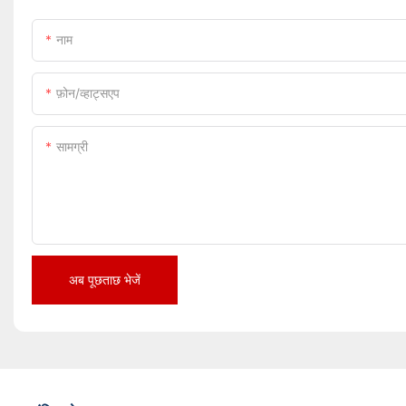
नाम
फ़ोन/व्हाट्सएप
सामग्री
अब पूछताछ भेजें