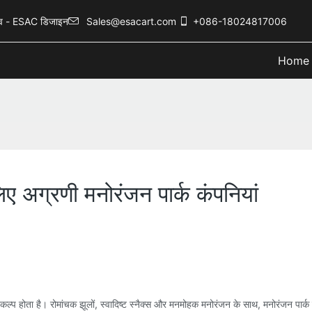
नुभव - ESAC डिजाइन
Sales@esacart.com
+086-18024817006
Home
ए अग्रणी मनोरंजन पार्क कंपनियां
ल्प होता है। रोमांचक झूलों, स्वादिष्ट स्नैक्स और मनमोहक मनोरंजन के साथ, मनोरंजन पार्क