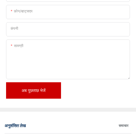
फ़ोन/व्हाट्सएप
कंपनी
सामग्री
अब पूछताछ भेजें
अनुशंसित लेख
समाचार