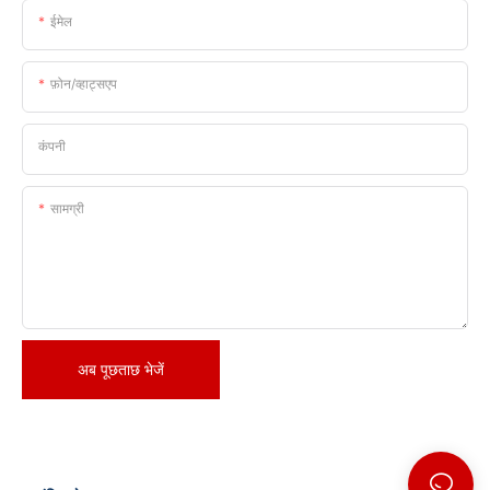
ईमेल
फ़ोन/व्हाट्सएप
कंपनी
सामग्री
अब पूछताछ भेजें