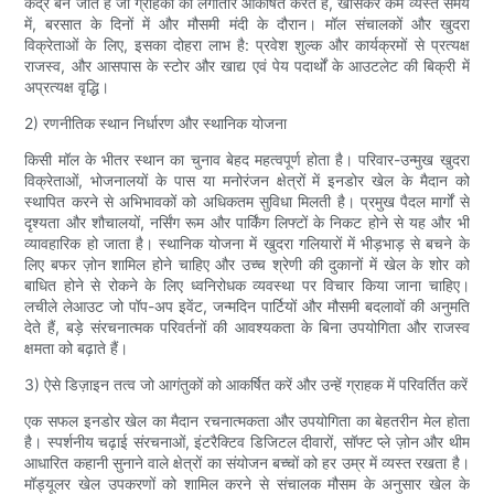
केंद्र बन जाते हैं जो ग्राहकों को लगातार आकर्षित करते हैं, खासकर कम व्यस्त समय
में, बरसात के दिनों में और मौसमी मंदी के दौरान। मॉल संचालकों और खुदरा
विक्रेताओं के लिए, इसका दोहरा लाभ है: प्रवेश शुल्क और कार्यक्रमों से प्रत्यक्ष
राजस्व, और आसपास के स्टोर और खाद्य एवं पेय पदार्थों के आउटलेट की बिक्री में
अप्रत्यक्ष वृद्धि।
2) रणनीतिक स्थान निर्धारण और स्थानिक योजना
किसी मॉल के भीतर स्थान का चुनाव बेहद महत्वपूर्ण होता है। परिवार-उन्मुख खुदरा
विक्रेताओं, भोजनालयों के पास या मनोरंजन क्षेत्रों में इनडोर खेल के मैदान को
स्थापित करने से अभिभावकों को अधिकतम सुविधा मिलती है। प्रमुख पैदल मार्गों से
दृश्यता और शौचालयों, नर्सिंग रूम और पार्किंग लिफ्टों के निकट होने से यह और भी
व्यावहारिक हो जाता है। स्थानिक योजना में खुदरा गलियारों में भीड़भाड़ से बचने के
लिए बफर ज़ोन शामिल होने चाहिए और उच्च श्रेणी की दुकानों में खेल के शोर को
बाधित होने से रोकने के लिए ध्वनिरोधक व्यवस्था पर विचार किया जाना चाहिए।
लचीले लेआउट जो पॉप-अप इवेंट, जन्मदिन पार्टियों और मौसमी बदलावों की अनुमति
देते हैं, बड़े संरचनात्मक परिवर्तनों की आवश्यकता के बिना उपयोगिता और राजस्व
क्षमता को बढ़ाते हैं।
3) ऐसे डिज़ाइन तत्व जो आगंतुकों को आकर्षित करें और उन्हें ग्राहक में परिवर्तित करें
एक सफल इनडोर खेल का मैदान रचनात्मकता और उपयोगिता का बेहतरीन मेल होता
है। स्पर्शनीय चढ़ाई संरचनाओं, इंटरैक्टिव डिजिटल दीवारों, सॉफ्ट प्ले ज़ोन और थीम
आधारित कहानी सुनाने वाले क्षेत्रों का संयोजन बच्चों को हर उम्र में व्यस्त रखता है।
मॉड्यूलर खेल उपकरणों को शामिल करने से संचालक मौसम के अनुसार खेल के