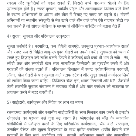
स्वरूप और चुनौतियों को बदल सकते हैं, जिससे बच्चे बार-बार खेलने के लिए
प्रोत्साहित होते हैं। स्पष्ट दृश्यता, चार्जिंग पॉइंट और आरामदायक फिनिश वाले बैठने
के स्थान अभिभावकों के आराम और खेल में बिताए गए समय को बढ़ाते हैं। मौसमी
अभियानों या स्थानीय संस्कृति से मेल खाने वाले थीम वाले ज़ोन ऐसे यादगार फोटो पल
बना सकते हैं जो सोशल मीडिया के माध्यम से ऑर्गेनिक मार्केटिंग को बढ़ावा देते हैं।
4) सुरक्षा, सुगमता और परिचालन उत्कृष्टता
सुरक्षा सर्वोपरि है। प्रमाणित, कम विषैली सामग्री, उपयुक्त प्रभाव-अवशोषक सतहों
और स्पष्ट रूप से चिह्नित आयु-उपयुक्त क्षेत्रों का उपयोग करें। सुगम्यता को ध्यान में
रखते हुए डिज़ाइन करें ताकि चलने-फिरने में कठिनाई वाले बच्चे भी भाग ले सकें—रैंप,
संवेदी कक्ष और समावेशी खेल तत्व सामाजिक जिम्मेदारी का प्रदर्शन करते हैं और
ग्राहकों की संख्या बढ़ाते हैं। परिचालन डिज़ाइन में स्पष्ट प्रवेश/निकास प्रणाली,
लॉकर, खेल क्षेत्रों के पार दृश्यता वाले स्टाफ स्टेशन और सुदृढ़ सफाई कार्यप्रणालियों
को शामिल किया जाना चाहिए। डिजिटल चेक-इन, क्षमता निगरानी और KPI डैशबोर्ड
जैसी तकनीकें सुचारू संचालन में सहायक होती हैं और मॉल प्रबंधन को सफलता का
आकलन करने में मदद करती हैं।
5) साझेदारी, कार्यक्रम और निवेश पर लाभ का मापन
रचनात्मक कार्यक्रमों और स्थानीय साझेदारियों के साथ मिलकर काम करने से इनडोर
प्लेग्राउंड का प्रभाव कई गुना बढ़ जाता है। प्लेग्राउंड को मॉल के व्यापारिक
गतिविधियों में एकीकृत करने के लिए पारिवारिक कार्यशालाएं, थीम वाले सप्ताहांत,
जन्मदिन पैकेज और खुदरा विक्रेताओं के साथ क्रॉस-प्रमोशन (रसीद दिखाने वाले
ग्राहकों के लिए छूट) आयोजित करें। स्कूलों, अभिभावक समूहों और सामुदायिक