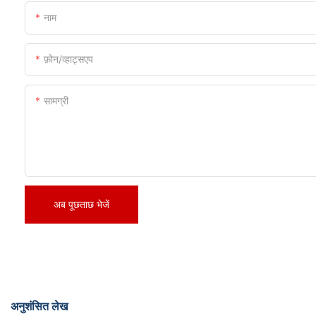
नाम
फ़ोन/व्हाट्सएप
सामग्री
अब पूछताछ भेजें
अनुशंसित लेख