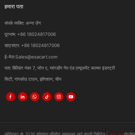
हमारा पता
संपर्क व्यक्ति: अन्ना ज़ेंग
दूरभाष: +86 18024817006
व्हाट्सएप: +86 18024817006
ई-मेल:
Sales@esacart.com
पता: बिल्डिंग नंबर 7, जोन ए, ग्वांगडोंग गेम एंड एम्यूजमेंट कल्चर इंडस्ट्री
सिटी, गांगकोउ टाउन, झोंगशान, चीन
कॉपीराइट © 2026 झोंगशान एलिफेंट स्कल्पचर आर्ट कंपनी लिमिटेड |
साइट मैप
गोपनीय