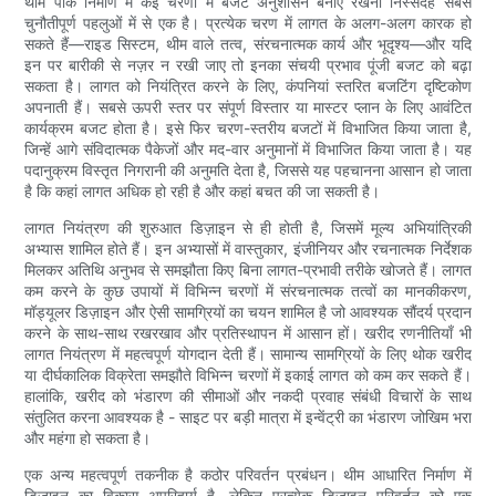
थीम पार्क निर्माण में कई चरणों में बजट अनुशासन बनाए रखना निस्संदेह सबसे
चुनौतीपूर्ण पहलुओं में से एक है। प्रत्येक चरण में लागत के अलग-अलग कारक हो
सकते हैं—राइड सिस्टम, थीम वाले तत्व, संरचनात्मक कार्य और भूदृश्य—और यदि
इन पर बारीकी से नज़र न रखी जाए तो इनका संचयी प्रभाव पूंजी बजट को बढ़ा
सकता है। लागत को नियंत्रित करने के लिए, कंपनियां स्तरित बजटिंग दृष्टिकोण
अपनाती हैं। सबसे ऊपरी स्तर पर संपूर्ण विस्तार या मास्टर प्लान के लिए आवंटित
कार्यक्रम बजट होता है। इसे फिर चरण-स्तरीय बजटों में विभाजित किया जाता है,
जिन्हें आगे संविदात्मक पैकेजों और मद-वार अनुमानों में विभाजित किया जाता है। यह
पदानुक्रम विस्तृत निगरानी की अनुमति देता है, जिससे यह पहचानना आसान हो जाता
है कि कहां लागत अधिक हो रही है और कहां बचत की जा सकती है।
लागत नियंत्रण की शुरुआत डिज़ाइन से ही होती है, जिसमें मूल्य अभियांत्रिकी
अभ्यास शामिल होते हैं। इन अभ्यासों में वास्तुकार, इंजीनियर और रचनात्मक निर्देशक
मिलकर अतिथि अनुभव से समझौता किए बिना लागत-प्रभावी तरीके खोजते हैं। लागत
कम करने के कुछ उपायों में विभिन्न चरणों में संरचनात्मक तत्वों का मानकीकरण,
मॉड्यूलर डिज़ाइन और ऐसी सामग्रियों का चयन शामिल है जो आवश्यक सौंदर्य प्रदान
करने के साथ-साथ रखरखाव और प्रतिस्थापन में आसान हों। खरीद रणनीतियाँ भी
लागत नियंत्रण में महत्वपूर्ण योगदान देती हैं। सामान्य सामग्रियों के लिए थोक खरीद
या दीर्घकालिक विक्रेता समझौते विभिन्न चरणों में इकाई लागत को कम कर सकते हैं।
हालांकि, खरीद को भंडारण की सीमाओं और नकदी प्रवाह संबंधी विचारों के साथ
संतुलित करना आवश्यक है - साइट पर बड़ी मात्रा में इन्वेंट्री का भंडारण जोखिम भरा
और महंगा हो सकता है।
एक अन्य महत्वपूर्ण तकनीक है कठोर परिवर्तन प्रबंधन। थीम आधारित निर्माण में
डिज़ाइन का विकास अपरिहार्य है, लेकिन प्रत्येक डिज़ाइन परिवर्तन को एक