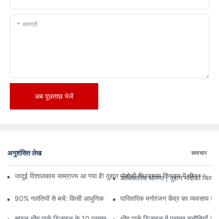
सामग्री
अब पूछताछ भेजें
अनुशंसित लेख
समाचार
जादुई विशालकाय साम्राज्य आ गया है! वुहान मोदोकी चिल्ड्रन्स किंगडम में तीन मंजिलों
आधिकारिक घोषणा | वुहान मोदोकी चिल्ड्
90% गलतियों से बचें: किसी आधुनिक खेल केंद्र में निवेश करते समय, योजना और ड
पारिवारिक मनोरंजन केंद्र का व्यवसाय कैसे
सफल थीम पार्क डिजाइन के 10 प्रमुख सिद्धांत
थीम पार्क डिजाइन में प्रमुख चुनौतियाँ औ