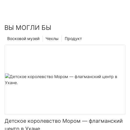
everything you need to know to ensure the success of your
project.
Theme Park Concept Development
ВЫ МОГЛИ БЫ
The first step in planning a successful theme park project is to
Восковой музей
Чехлы
Продукт
develop a strong and cohesive theme. Your theme will
determine the overall design and atmosphere of your park, so
it's crucial to choose one that resonates with your target
audience. Consider what sets your park apart from others in the
industry and how you can create a unique and memorable
experience for your guests. Think about the story you want to
tell and how you can bring that story to life through immersive
environments, themed rides, and interactive experiences.
Engage with a team of creative designers and consultants who
can help you brainstorm ideas and develop a cohesive concept
that will resonate with visitors of all ages.
Determining Park Layout and Ride Selection
Детское королевство Мором — флагманский
Once you have established a strong theme for your park, it's
центр в Ухане.