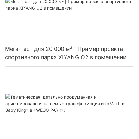
cohesive and immersive environment throughout your park. Pay
attention to details such as signage, architecture, and theming
elements that help create a sense of place and establish a
strong connection with your park's theme. Engage with
experienced theming designers and consultants who can help
you bring your vision to life and create a truly immersive and
memorable experience for your guests.
Мега-тест для 20 000 м² | Пример проекта
Planning for Operations and Guest Experience
спортивного парка XIYANG O2 в помещении
As you plan your theme park project, it's essential to consider
the operational and guest experience aspects of your park.
Think about how guests will flow through your park, how you
will manage crowds and queues, and how you will provide
efficient and quality guest services. Develop a comprehensive
operations plan that outlines staffing requirements, safety
procedures, and maintenance schedules to ensure that your
park runs smoothly and efficiently. Consider how you can
enhance the guest experience through amenities such as food
and beverage options, retail shops, and entertainment offerings
that complement your park's theme and provide additional
value to your guests. Pay attention to details such as