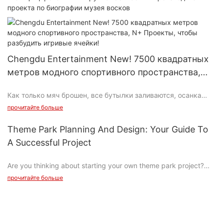
проекта по биографии музея восков
Chengdu Entertainment New! 7500 квадратных
метров модного спортивного пространства,
N+ Проекты, чтобы разбудить игривые
Как только мяч брошен, все бутылки заливаются, осанка
ячейки!
должна быть красивой, а счет должен быть высоким, что
прочитайте больше
является легендарным “Один мяч в душе”!
Theme Park Planning And Design: Your Guide To
A Successful Project
Are you thinking about starting your own theme park project?
Whether you're dreaming of opening a small local amusement
прочитайте больше
park or planning a massive destination theme park, this guide is
here to help you navigate the exciting world of theme park
planning and design. From conceptualizing your park's theme
to selecting the right rides and attractions, we'll cover