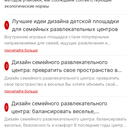
экологические нормы
Лучшие идеи дизайна детской площадки
1
для семейных развлекательных центров
Внутренние игровые площадки стали популярными
направлениями для семей, ищущих развлечения и
развлечения. Разработка успешной крытой игровой
прочитайте больше
площадки для семейного развлекательного центра требует
тщательного планирования и творческих идей, которые
Дизайн семейного развлекательного
2
обслуживают детей всех возрастов. В этой статье мы
центра: превратить свое пространство в
рассмотрим некоторые из лучших идей дизайна детской
веселье
Дизайн семейного развлекательного центра: превратить
площадки, которые помогут вам создать незабываемый и
свое пространство в веселье Вы хотите обновить свой
приятный опыт для ваших клиентов. Тематические игровые
семейный развлекательный центр, чтобы создать
прочитайте больше
площадки Тематические игровые площадки - отличный
пространство, которое не только весело, но и приглашает к
способ создать захватывающую и привлекательную среду
семьям всех возрастов? Проектирование
Дизайн семейного развлекательного
для детей. Будь то пиратский корабль, сафари в джунглях
3
развлекательного центра, который привлекает широкий
или волшебный замок, тематические игровые площадки
центра: балансировать веселье,
спектр посетителей, может быть сложной задачей, но с
могут переносить детей в другой мир, где они могут
безопасность и комфорт
Дизайн семейного развлекательного центра: балансировать
правильным планированием и исполнением вы можете
позволить своим воображениям сойти с ума. Добавление
веселье, безопасность и комфорт В последние годы центры
создать пространство, которое будет держать семьи,
тематических украшений, реквизита и интерактивных