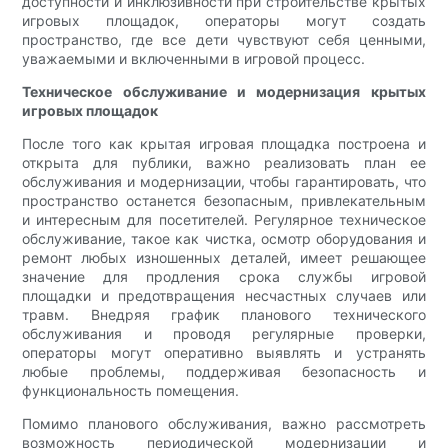
доступности и инклюзивности при строительстве крытых
игровых площадок, операторы могут создать
пространство, где все дети чувствуют себя ценными,
уважаемыми и включенными в игровой процесс.
Техническое обслуживание и модернизация крытых
игровых площадок
После того как крытая игровая площадка построена и
открыта для публики, важно реализовать план ее
обслуживания и модернизации, чтобы гарантировать, что
пространство останется безопасным, привлекательным
и интересным для посетителей. Регулярное техническое
обслуживание, такое как чистка, осмотр оборудования и
ремонт любых изношенных деталей, имеет решающее
значение для продления срока службы игровой
площадки и предотвращения несчастных случаев или
травм. Внедряя график планового технического
обслуживания и проводя регулярные проверки,
операторы могут оперативно выявлять и устранять
любые проблемы, поддерживая безопасность и
функциональность помещения.
Помимо планового обслуживания, важно рассмотреть
возможность периодической модернизации и