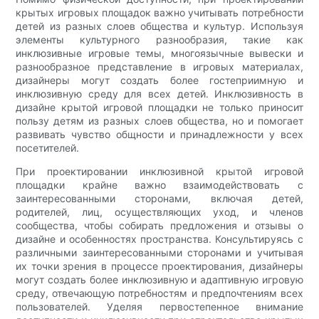
крытых игровых площадок важно учитывать потребности
детей из разных слоев общества и культур. Используя
элементы культурного разнообразия, такие как
инклюзивные игровые темы, многоязычные вывески и
разнообразное представление в игровых материалах,
дизайнеры могут создать более гостеприимную и
инклюзивную среду для всех детей. Инклюзивность в
дизайне крытой игровой площадки не только приносит
пользу детям из разных слоев общества, но и помогает
развивать чувство общности и принадлежности у всех
посетителей.
При проектировании инклюзивной крытой игровой
площадки крайне важно взаимодействовать с
заинтересованными сторонами, включая детей,
родителей, лиц, осуществляющих уход, и членов
сообщества, чтобы собирать предложения и отзывы о
дизайне и особенностях пространства. Консультируясь с
различными заинтересованными сторонами и учитывая
их точки зрения в процессе проектирования, дизайнеры
могут создать более инклюзивную и адаптивную игровую
среду, отвечающую потребностям и предпочтениям всех
пользователей. Уделяя первостепенное внимание