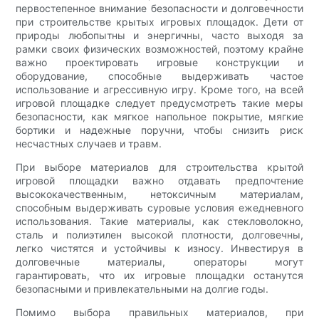
первостепенное внимание безопасности и долговечности
при строительстве крытых игровых площадок. Дети от
природы любопытны и энергичны, часто выходя за
рамки своих физических возможностей, поэтому крайне
важно проектировать игровые конструкции и
оборудование, способные выдерживать частое
использование и агрессивную игру. Кроме того, на всей
игровой площадке следует предусмотреть такие меры
безопасности, как мягкое напольное покрытие, мягкие
бортики и надежные поручни, чтобы снизить риск
несчастных случаев и травм.
При выборе материалов для строительства крытой
игровой площадки важно отдавать предпочтение
высококачественным, нетоксичным материалам,
способным выдерживать суровые условия ежедневного
использования. Такие материалы, как стекловолокно,
сталь и полиэтилен высокой плотности, долговечны,
легко чистятся и устойчивы к износу. Инвестируя в
долговечные материалы, операторы могут
гарантировать, что их игровые площадки останутся
безопасными и привлекательными на долгие годы.
Помимо выбора правильных материалов, при