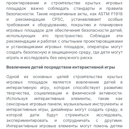
проектировании и строительстве крытых игровых
площадок важно соблюдать стандарты и правила
безопасности. Такие нормативные акты, как ASTM F1918
и рекомендации CPSC, устанавливают особые
требования к оборудованию, покрытию и планировке
игровых площадок для обеспечения безопасности детей,
использующих это пространство. Соблюдая эти
рекомендации и работая с опытными проектировщиками
и установщиками игровых площадок, операторы могут
создать безопасную и защищенную среду, где дети могут
играть и исследовать без ненужного риска.
Вовлечение детей посредством интерактивной игры
Одной из основных целей строительства крытых
игровых площадок является вовлечение детей в
интерактивную игру, которая способствует развитию
творчества, социализации и физической активности.
Используя интерактивные элементы, такие как
сенсорные игровые панели, музыкальные инструменты и
интерактивные игры, дизайнеры могут создать среду, в
которой дети будут стремиться исследовать,
экспериментировать и сотрудничать с другими.
Интерактивные игровые элементы могут помочь детям