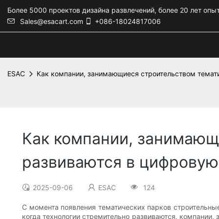
Более 5000 проектов дизайна развлечений, более 20 лет опы
Sales@esacart.com
+086-18024817006
ESAC
Как компании, занимающиеся строительством темати
Как компании, занимающ
развиваются в цифровую
2025-09-06
ESAC
124
С момента появления тематических парков строительны
когда технологии стремительно развиваются, компании,