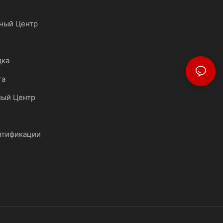
ный Центр
дка
та
ный Центр
нтификации