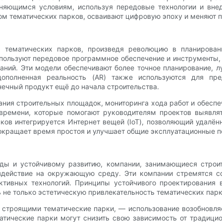
яющимся условиям, используя передовые технологии и внед
м тематических парков, осваивают цифровую эпоху и меняют п
а тематических парков, произведя революцию в планировани
пользуют передовое программное обеспечение и инструменты, 
даний. Эти модели обеспечивают более точное планирование,
дополненная реальность (AR) также используются для пр
нечный продукт ещё до начала строительства.
ания строительных площадок, мониторинга хода работ и обеспе
времени, которые помогают руководителям проектов выявля
рков интегрируется Интернет вещей (IoT), позволяющий удалё
окращает время простоя и улучшает общие эксплуатационные п
ы и устойчивому развитию, компании, занимающиеся строит
здействие на окружающую среду. Эти компании стремятся со
тивных технологий. Принципы устойчивого проектирования 
 не только эстетическую привлекательность тематических парко
 строящими тематические парки, — использование возобновляе
тические парки могут снизить свою зависимость от традици