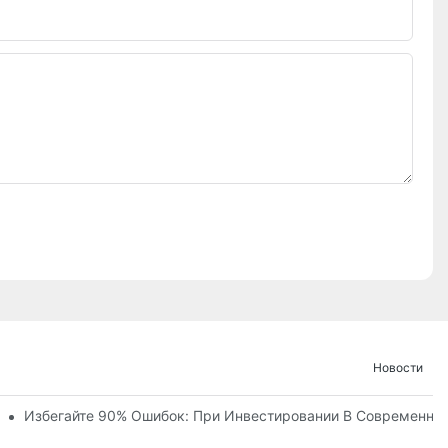
Новости
ние И Ход Строительства Детского Королевства «Ухань Модоц
Избегайте 90% Ошибок: При Инвестировании В Современны
х Объектов С Более Чем 60 Захватывающими Аттракциями.