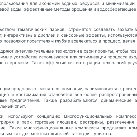
допользования для экономии водных ресурсов и минимизации 
евой воды, эффективные методы орошения и водосберегающее 
ством тематических парков, стремятся создавать захватыв
г, интерактивные дисплеи и сенсорные эффекты, используютс
ия позволяют посетителям глубже вовлекаться в процесс, дела
едряют интеллектуальные технологии в свои проекты, чтобы по
имые устройства используются для оптимизации процесса вх
ого времени. Такая эффективная интеграция технологий улу
денции продолжают меняться, компании, занимающиеся строител
ация и кастомизация становятся всё более распространенн
ные предпочтения. Также разрабатываются динамические а
ельный опыт.
ки, используют концепцию многофункциональных комплекс
грируя в парк торговые площади, рестораны, развлечения
ание. Такие многофункциональные комплексы предлагают ко
льным как для местных жителей, так и для туристов.