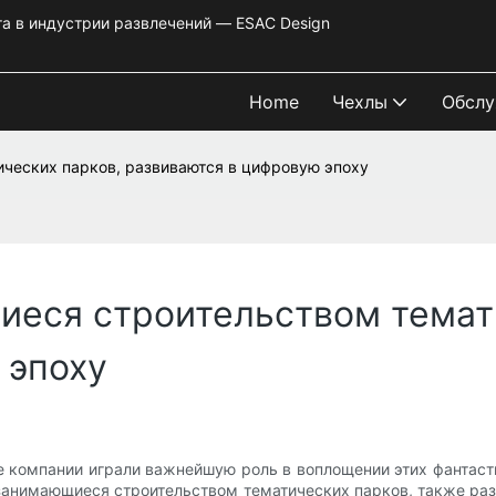
та в индустрии развлечений — ESAC Design
Home
Чехлы
Обслу
ческих парков, развиваются в цифровую эпоху
иеся строительством темат
 эпоху
е компании играли важнейшую роль в воплощении этих фантаст
 занимающиеся строительством тематических парков, также раз