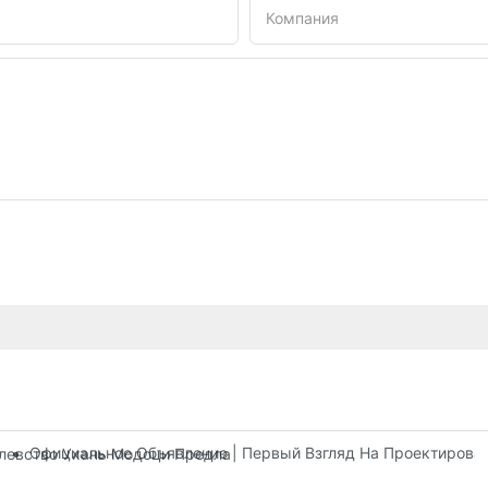
Компания
Официальное Объявление | Первый Взгляд На Проектирова
олевство Ухань Модоци Предлагает Три Этажа Развлекательны