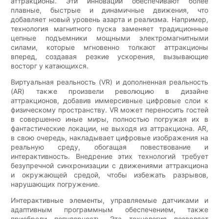
аттракционы. Эти инновации обеспечивают более
плавные, быстрые и динамичные движения, что
добавляет новый уровень азарта и реализма. Например,
технология магнитного пуска заменяет традиционные
цепные подъемники мощными электромагнитными
силами, которые мгновенно толкают аттракционы
вперед, создавая резкие ускорения, вызывающие
восторг у катающихся.
Виртуальная реальность (VR) и дополненная реальность
(AR) также произвели революцию в дизайне
аттракционов, добавив иммерсивные цифровые слои к
физическому пространству. VR может переносить гостей
в совершенно иные миры, полностью погружая их в
фантастические локации, не выходя из аттракциона. AR,
в свою очередь, накладывает цифровые изображения на
реальную среду, обогащая повествование и
интерактивность. Внедрение этих технологий требует
безупречной синхронизации с движениями аттракциона
и окружающей средой, чтобы избежать разрывов,
нарушающих погружение.
Интерактивные элементы, управляемые датчиками и
адаптивным программным обеспечением, также
приобрели популярность. Эта технология позволяет