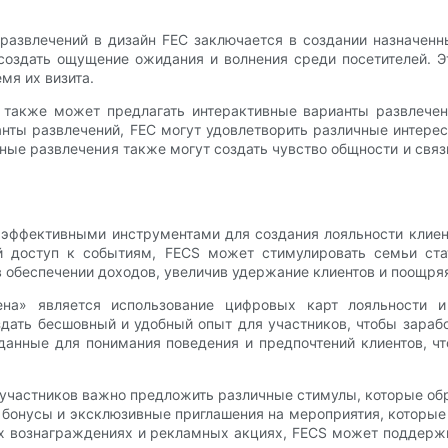
развлечений в дизайн FEC заключается в создании назначен
создать ощущение ожидания и волнения среди посетителей. 
мя их визита.
также может предлагать интерактивные варианты развлечен
нты развлечений, FEC могут удовлетворить различные интерес
вные развлечения также могут создать чувство общности и связи
 эффективными инструментами для создания лояльности клиен
ый доступ к событиям, FECS может стимулировать семьи ста
 обеспечении доходов, увеличив удержание клиентов и поощря
на» является использование цифровых карт лояльности 
здать бесшовный и удобный опыт для участников, чтобы зара
данные для понимания поведения и предпочтений клиентов, ч
 участников важно предложить различные стимулы, которые об
 бонусы и эксклюзивные приглашения на мероприятия, которые
ых вознаграждениях и рекламных акциях, FECS может поддержи