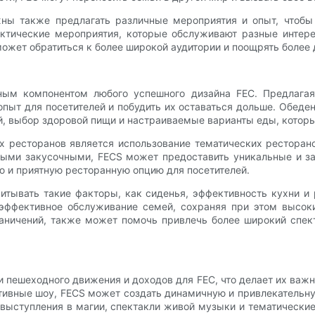
ны также предлагать различные мероприятия и опыт, чтобы
актические мероприятия, которые обслуживают разные интер
может обратиться к более широкой аудитории и поощрять более
ым компонентом любого успешного дизайна FEC. Предлагая
пыт для посетителей и побудить их оставаться дольше. Обеде
й, выбор здоровой пищи и настраиваемые варианты еды, которы
 ресторанов является использование тематических ресторано
ыми закусочными, FECS может предоставить уникальные и з
ю и приятную ресторанную опцию для посетителей.
тывать такие факторы, как сиденья, эффективность кухни и
эффективное обслуживание семей, сохраняя при этом высок
аничений, также может помочь привлечь более широкий спек
 пешеходного движения и доходов для FEC, что делает их важ
ивные шоу, FECS может создать динамичную и привлекательну
 выступления в магии, спектакли живой музыки и тематически