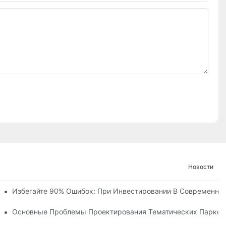
Новости
ние И Ход Строительства Детского Королевства «Ухань Модоц
Избегайте 90% Ошибок: При Инвестировании В Современны
х Объектов С Более Чем 60 Захватывающими Аттракциями.
ческого Парка
Основные Проблемы Проектирования Тематических Парков