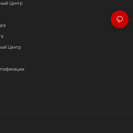
ный Центр
дка
та
ный Центр
нтификации