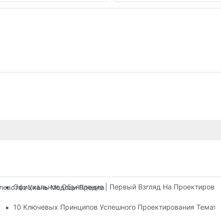
Официальное Объявление | Первый Взгляд На Проектирова
олевство Ухань Модоци Предлагает Три Этажа Развлекательны
тров
10 Ключевых Принципов Успешного Проектирования Темати