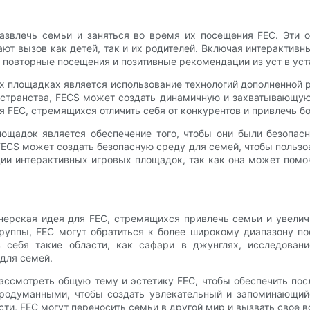
звлечь семьи и заняться во время их посещения FEC. Эти о
ют вызов как детей, так и их родителей. Включая интерактив
повторные посещения и позитивные рекомендации из уст в уст
х площадках является использование технологий дополненной р
транства, FECS может создать динамичную и захватывающую 
 FEC, стремящихся отличить себя от конкурентов и привлечь 
ощадок является обеспечение того, чтобы они были безопас
ECS может создать безопасную среду для семей, чтобы пользов
ии интерактивных игровых площадок, так как она может помо
нерская идея для FEC, стремящихся привлечь семьи и увеличи
уппы, FEC могут обратиться к более широкому диапазону по
 себя такие области, как сафари в джунглях, исследован
для семей.
ссмотреть общую тему и эстетику FEC, чтобы обеспечить пос
одуманными, чтобы создать увлекательный и запоминающийс
сти, FEC могут переносить семьи в другой мир и вызвать свое 