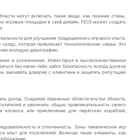
бласти могут включать такие вещи, как лазание стены,
ные игровые площадки в свой дизайн, FECS может создать
а.
еальности для улучшения традиционного игрового опыта.
среду, которая привлекает технологические семьи. Это
более молодую демографию.
ными и ухоженными. Инвестируя в высококачественное
аться без каких-либо забот. Безопасность всегда должна
чь завоевать доверие с клиентами и защитить репутацию
ть доход. Создавая отдельные области внутри объекта,
сетителей и увеличить общую привлекательность своего
ие космоса или приключение для пиратских кораблей,
ледовательность и сплоченность. Зоны тематических игр
я опыт для посетителей. Включая такие элементы, как
воображение.