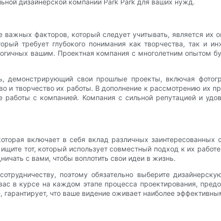
льной дизайнерской компании Park Park для ваших нужд.
е важных факторов, который следует учитывать, является их 
торый требует глубокого понимания как творчества, так и и
огичных вашим. Проектная компания с многолетним опытом бу
ь, демонстрирующий свои прошлые проекты, включая фотогр
тво и творчество их работы. В дополнение к рассмотрению их 
е работы с компанией. Компания с сильной репутацией и удо
которая включает в себя вклад различных заинтересованных 
ищите тот, который использует совместный подход к их работе
ничать с вами, чтобы воплотить свои идеи в жизнь.
отрудничеству, поэтому обязательно выберите дизайнерскую
вас в курсе на каждом этапе процесса проектирования, предо
е, гарантирует, что ваше видение оживает наиболее эффективн