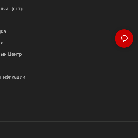
ный Центр
дка
та
ный Центр
нтификации