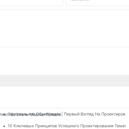
Официальное Объявление | Первый Взгляд На Проектирова
олевство Ухань Модоци Предлагает Три Этажа Развлекательны
тров
10 Ключевых Принципов Успешного Проектирования Темати