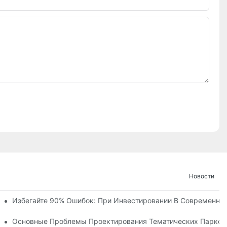
Новости
ние И Ход Строительства Детского Королевства «Ухань Модоц
Избегайте 90% Ошибок: При Инвестировании В Современны
х Объектов С Более Чем 60 Захватывающими Аттракциями.
ческого Парка
Основные Проблемы Проектирования Тематических Парков