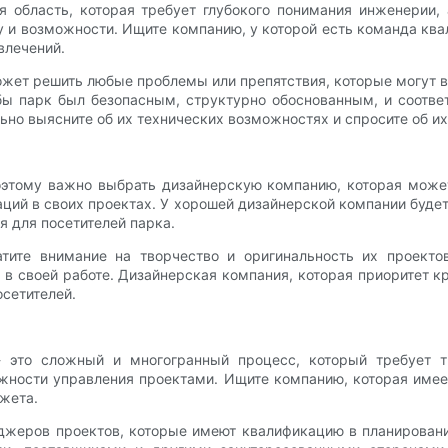
я область, которая требует глубокого понимания инженерии,
 и возможности. Ищите компанию, у которой есть команда кв
влечений.
ет решить любые проблемы или препятствия, которые могут во
обы парк был безопасным, структурно обоснованным, и соотв
но выясните об их технических возможностях и спросите об и
поэтому важно выбрать дизайнерскую компанию, которая може
ций в своих проектах. У хорошей дизайнерской компании буде
я для посетителей парка.
тите внимание на творчество и оригинальность их проекто
 в своей работе. Дизайнерская компания, которая приоритет к
сетителей.
- это сложный и многогранный процесс, который требует 
жности управления проектами. Ищите компанию, которая име
жета.
жеров проектов, которые имеют квалификацию в планировании