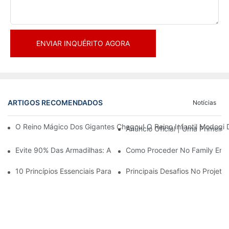
ENVIAR INQUÉRITO AGORA
ARTIGOS RECOMENDADOS
Notícias
O Reino Mágico Dos Gigantes Chegou! O Reino Infantil Modoqi
Anúncio Oficial | Uma Primeir
Evite 90% Das Armadilhas: Ao Investir Em Um Centro Esportivo 
Como Proceder No Family Ente
10 Princípios Essenciais Para O Sucesso No Design De Parques
Principais Desafios No Projet