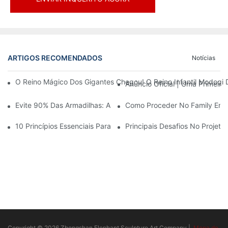
ARTIGOS RECOMENDADOS
Notícias
O Reino Mágico Dos Gigantes Chegou! O Reino Infantil Modoqi
Anúncio Oficial | Uma Primeir
Evite 90% Das Armadilhas: Ao Investir Em Um Centro Esportivo 
Como Proceder No Family Ente
10 Princípios Essenciais Para O Sucesso No Design De Parques
Principais Desafios No Projet
Copyright © 2026 Zhongshan Elephant Sculpture Art Company |
Mapa do