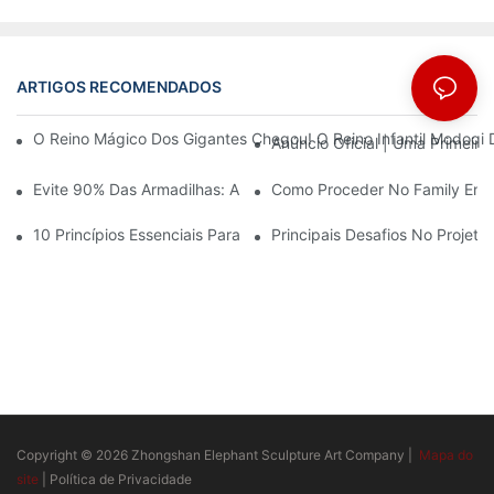
ARTIGOS RECOMENDADOS
Notícias
O Reino Mágico Dos Gigantes Chegou! O Reino Infantil Modoqi
Anúncio Oficial | Uma Primeir
Evite 90% Das Armadilhas: Ao Investir Em Um Centro Esportivo 
Como Proceder No Family Ente
10 Princípios Essenciais Para O Sucesso No Design De Parques
Principais Desafios No Projet
Copyright © 2026 Zhongshan Elephant Sculpture Art Company |
Mapa do
site
|
Política de Privacidade