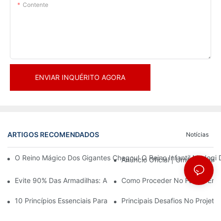
Contente
ENVIAR INQUÉRITO AGORA
ARTIGOS RECOMENDADOS
Notícias
O Reino Mágico Dos Gigantes Chegou! O Reino Infantil Modoqi
Anúncio Oficial | Uma Primeir
Evite 90% Das Armadilhas: Ao Investir Em Um Centro Esportivo 
Como Proceder No Family Ente
10 Princípios Essenciais Para O Sucesso No Design De Parques
Principais Desafios No Projet