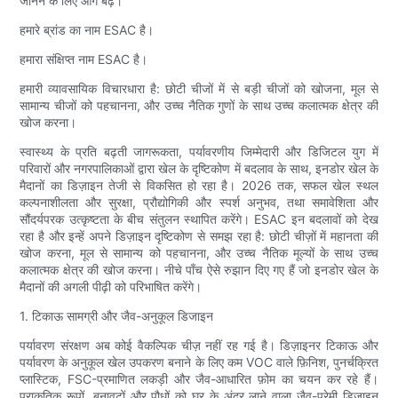
जानने के लिए आगे बढ़ें।
हमारे ब्रांड का नाम ESAC है।
हमारा संक्षिप्त नाम ESAC है।
हमारी व्यावसायिक विचारधारा है: छोटी चीजों में से बड़ी चीजों को खोजना, मूल से
सामान्य चीजों को पहचानना, और उच्च नैतिक गुणों के साथ उच्च कलात्मक क्षेत्र की
खोज करना।
स्वास्थ्य के प्रति बढ़ती जागरूकता, पर्यावरणीय जिम्मेदारी और डिजिटल युग में
परिवारों और नगरपालिकाओं द्वारा खेल के दृष्टिकोण में बदलाव के साथ, इनडोर खेल के
मैदानों का डिज़ाइन तेजी से विकसित हो रहा है। 2026 तक, सफल खेल स्थल
कल्पनाशीलता और सुरक्षा, प्रौद्योगिकी और स्पर्श अनुभव, तथा समावेशिता और
सौंदर्यपरक उत्कृष्टता के बीच संतुलन स्थापित करेंगे। ESAC इन बदलावों को देख
रहा है और इन्हें अपने डिज़ाइन दृष्टिकोण से समझ रहा है: छोटी चीज़ों में महानता की
खोज करना, मूल से सामान्य को पहचानना, और उच्च नैतिक मूल्यों के साथ उच्च
कलात्मक क्षेत्र की खोज करना। नीचे पाँच ऐसे रुझान दिए गए हैं जो इनडोर खेल के
मैदानों की अगली पीढ़ी को परिभाषित करेंगे।
1. टिकाऊ सामग्री और जैव-अनुकूल डिजाइन
पर्यावरण संरक्षण अब कोई वैकल्पिक चीज़ नहीं रह गई है। डिज़ाइनर टिकाऊ और
पर्यावरण के अनुकूल खेल उपकरण बनाने के लिए कम VOC वाले फ़िनिश, पुनर्चक्रित
प्लास्टिक, FSC-प्रमाणित लकड़ी और जैव-आधारित फ़ोम का चयन कर रहे हैं।
प्राकृतिक रूपों, बनावटों और पौधों को घर के अंदर लाने वाला जैव-प्रेमी डिज़ाइन