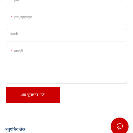
ईमेल
फ़ोन/व्हाट्सएप
कंपनी
सामग्री
अब पूछताछ भेजें
अनुशंसित लेख
समाचार