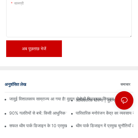
सामग्री
अब पूछताछ भेजें
अनुशंसित लेख
समाचार
जादुई विशालकाय साम्राज्य आ गया है! वुहान मोदोकी चिल्ड्रन्स किंगडम में तीन मंजिलों
आधिकारिक घोषणा | वुहान मोदोकी चिल्ड्
90% गलतियों से बचें: किसी आधुनिक खेल केंद्र में निवेश करते समय, योजना और ड
पारिवारिक मनोरंजन केंद्र का व्यवसाय कैसे
सफल थीम पार्क डिजाइन के 10 प्रमुख सिद्धांत
थीम पार्क डिजाइन में प्रमुख चुनौतियाँ औ