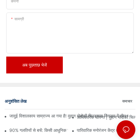
कंपनी
सामग्री
अब पूछताछ भेजें
अनुशंसित लेख
समाचार
जादुई विशालकाय साम्राज्य आ गया है! वुहान मोदोकी चिल्ड्रन्स किंगडम में तीन मंजिलों
आधिकारिक घोषणा | वुहान मोदोकी चिल्ड्
90% गलतियों से बचें: किसी आधुनिक खेल केंद्र में निवेश करते समय, योजना और ड
पारिवारिक मनोरंजन केंद्र का व्यवसाय कैसे