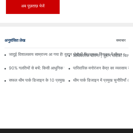
अब पूछताछ भेजें
अनुशंसित लेख
समाचार
जादुई विशालकाय साम्राज्य आ गया है! वुहान मोदोकी चिल्ड्रन्स किंगडम में तीन मंजिलों
आधिकारिक घोषणा | वुहान मोदोकी चिल्ड्
90% गलतियों से बचें: किसी आधुनिक खेल केंद्र में निवेश करते समय, योजना और ड
पारिवारिक मनोरंजन केंद्र का व्यवसाय कैसे
सफल थीम पार्क डिजाइन के 10 प्रमुख सिद्धांत
थीम पार्क डिजाइन में प्रमुख चुनौतियाँ औ