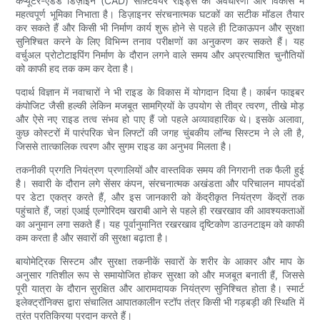
कंप्यूटर-एडेड डिज़ाइन (CAD) सॉफ़्टवेयर राइड्स की अवधारणा और विकास में
महत्वपूर्ण भूमिका निभाता है। डिज़ाइनर संरचनात्मक घटकों का सटीक मॉडल तैयार
कर सकते हैं और किसी भी निर्माण कार्य शुरू होने से पहले ही टिकाऊपन और सुरक्षा
सुनिश्चित करने के लिए विभिन्न तनाव परीक्षणों का अनुकरण कर सकते हैं। यह
वर्चुअल प्रोटोटाइपिंग निर्माण के दौरान लगने वाले समय और अप्रत्याशित चुनौतियों
को काफी हद तक कम कर देता है।
पदार्थ विज्ञान में नवाचारों ने भी राइड के विकास में योगदान दिया है। कार्बन फाइबर
कंपोजिट जैसी हल्की लेकिन मजबूत सामग्रियों के उपयोग से तीव्र त्वरण, तीखे मोड़
और ऐसे नए राइड तत्व संभव हो पाए हैं जो पहले अव्यावहारिक थे। इसके अलावा,
कुछ कोस्टरों में पारंपरिक चेन लिफ्टों की जगह चुंबकीय लॉन्च सिस्टम ने ले ली है,
जिससे तात्कालिक त्वरण और सुगम राइड का अनुभव मिलता है।
तकनीकी प्रगति नियंत्रण प्रणालियों और वास्तविक समय की निगरानी तक फैली हुई
है। सवारी के दौरान लगे सेंसर कंपन, संरचनात्मक अखंडता और परिचालन मापदंडों
पर डेटा एकत्र करते हैं, और इस जानकारी को केंद्रीकृत नियंत्रण केंद्रों तक
पहुंचाते हैं, जहां एआई एल्गोरिदम खराबी आने से पहले ही रखरखाव की आवश्यकताओं
का अनुमान लगा सकते हैं। यह पूर्वानुमानित रखरखाव दृष्टिकोण डाउनटाइम को काफी
कम करता है और सवारों की सुरक्षा बढ़ाता है।
बायोमेट्रिक सिस्टम और सुरक्षा तकनीकें सवारों के शरीर के आकार और माप के
अनुसार गतिशील रूप से समायोजित होकर सुरक्षा को और मजबूत बनाती हैं, जिससे
पूरी यात्रा के दौरान सुरक्षित और आरामदायक नियंत्रण सुनिश्चित होता है। स्मार्ट
इलेक्ट्रॉनिक्स द्वारा संचालित आपातकालीन स्टॉप तंत्र किसी भी गड़बड़ी की स्थिति में
तुरंत प्रतिक्रिया प्रदान करते हैं।