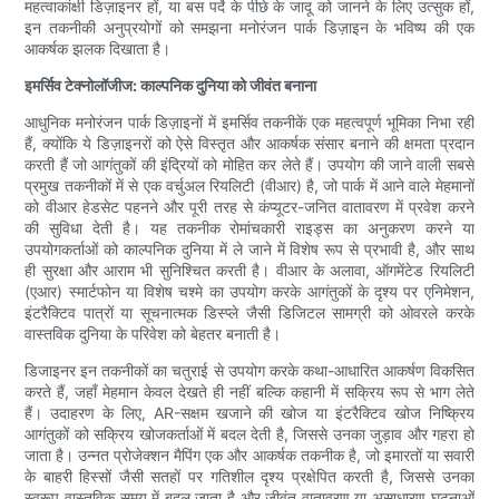
महत्वाकांक्षी डिज़ाइनर हों, या बस पर्दे के पीछे के जादू को जानने के लिए उत्सुक हों,
इन तकनीकी अनुप्रयोगों को समझना मनोरंजन पार्क डिज़ाइन के भविष्य की एक
आकर्षक झलक दिखाता है।
इमर्सिव टेक्नोलॉजीज: काल्पनिक दुनिया को जीवंत बनाना
आधुनिक मनोरंजन पार्क डिज़ाइनों में इमर्सिव तकनीकें एक महत्वपूर्ण भूमिका निभा रही
हैं, क्योंकि ये डिज़ाइनरों को ऐसे विस्तृत और आकर्षक संसार बनाने की क्षमता प्रदान
करती हैं जो आगंतुकों की इंद्रियों को मोहित कर लेते हैं। उपयोग की जाने वाली सबसे
प्रमुख तकनीकों में से एक वर्चुअल रियलिटी (वीआर) है, जो पार्क में आने वाले मेहमानों
को वीआर हेडसेट पहनने और पूरी तरह से कंप्यूटर-जनित वातावरण में प्रवेश करने
की सुविधा देती है। यह तकनीक रोमांचकारी राइड्स का अनुकरण करने या
उपयोगकर्ताओं को काल्पनिक दुनिया में ले जाने में विशेष रूप से प्रभावी है, और साथ
ही सुरक्षा और आराम भी सुनिश्चित करती है। वीआर के अलावा, ऑगमेंटेड रियलिटी
(एआर) स्मार्टफोन या विशेष चश्मे का उपयोग करके आगंतुकों के दृश्य पर एनिमेशन,
इंटरैक्टिव पात्रों या सूचनात्मक डिस्प्ले जैसी डिजिटल सामग्री को ओवरले करके
वास्तविक दुनिया के परिवेश को बेहतर बनाती है।
डिजाइनर इन तकनीकों का चतुराई से उपयोग करके कथा-आधारित आकर्षण विकसित
करते हैं, जहाँ मेहमान केवल देखते ही नहीं बल्कि कहानी में सक्रिय रूप से भाग लेते
हैं। उदाहरण के लिए, AR-सक्षम खजाने की खोज या इंटरैक्टिव खोज निष्क्रिय
आगंतुकों को सक्रिय खोजकर्ताओं में बदल देती है, जिससे उनका जुड़ाव और गहरा हो
जाता है। उन्नत प्रोजेक्शन मैपिंग एक और आकर्षक तकनीक है, जो इमारतों या सवारी
के बाहरी हिस्सों जैसी सतहों पर गतिशील दृश्य प्रक्षेपित करती है, जिससे उनका
स्वरूप वास्तविक समय में बदल जाता है और जीवंत वातावरण या असाधारण घटनाओं