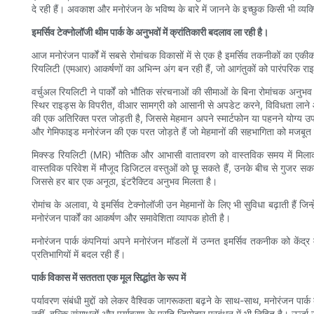
दे रही हैं। अवकाश और मनोरंजन के भविष्य के बारे में जानने के इच्छुक किसी भी व
इमर्सिव टेक्नोलॉजी थीम पार्क के अनुभवों में क्रांतिकारी बदलाव ला रही है।
आज मनोरंजन पार्कों में सबसे रोमांचक विकासों में से एक है इमर्सिव तकनीकों 
रियलिटी (एमआर) आकर्षणों का अभिन्न अंग बन रही हैं, जो आगंतुकों को पारंपरिक रा
वर्चुअल रियलिटी ने पार्कों को भौतिक संरचनाओं की सीमाओं के बिना रोमांचक अनुभव प्
स्थिर राइड्स के विपरीत, वीआर सामग्री को आसानी से अपडेट करने, विविधता लाने औ
की एक अतिरिक्त परत जोड़ती है, जिससे मेहमान अपने स्मार्टफोन या पहनने योग्य उप
और गेमिफाइड मनोरंजन की एक परत जोड़ते हैं जो मेहमानों की सहभागिता को मजबूत
मिक्स्ड रियलिटी (MR) भौतिक और आभासी वातावरण को वास्तविक समय में मिलाकर
वास्तविक परिवेश में मौजूद डिजिटल वस्तुओं को छू सकते हैं, उनके बीच से गुजर सकत
जिससे हर बार एक अनूठा, इंटरैक्टिव अनुभव मिलता है।
रोमांच के अलावा, ये इमर्सिव टेक्नोलॉजी उन मेहमानों के लिए भी सुविधा बढ़ाती हैं 
मनोरंजन पार्कों का आकर्षण और समावेशिता व्यापक होती है।
मनोरंजन पार्क कंपनियां अपने मनोरंजन मॉडलों में उन्नत इमर्सिव तकनीक को केंद्र म
प्रतिभागियों में बदल रही हैं।
पार्क विकास में सततता एक मूल सिद्धांत के रूप में
पर्यावरण संबंधी मुद्दों को लेकर वैश्विक जागरूकता बढ़ने के साथ-साथ, मनोरंजन पा
नहीं, बल्कि संसाधनों और पर्यावरण के प्रति जिम्मेदार प्रबंधन में भी निहित है। ऊर्ज