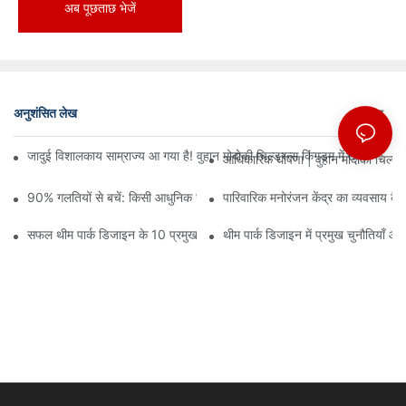
अब पूछताछ भेजें
अनुशंसित लेख
समाचार
जादुई विशालकाय साम्राज्य आ गया है! वुहान मोदोकी चिल्ड्रन्स किंगडम में तीन मंजिलों
आधिकारिक घोषणा | वुहान मोदोकी चिल्ड्
90% गलतियों से बचें: किसी आधुनिक खेल केंद्र में निवेश करते समय, योजना और ड
पारिवारिक मनोरंजन केंद्र का व्यवसाय कैसे
सफल थीम पार्क डिजाइन के 10 प्रमुख सिद्धांत
थीम पार्क डिजाइन में प्रमुख चुनौतियाँ औ