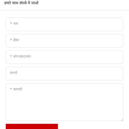
हमारे साथ संपर्क में जाओ
नाम
ईमेल
फ़ोन/व्हाट्सएप
कंपनी
सामग्री