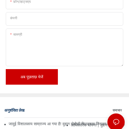
फ़ोन/व्हाट्सएप
कंपनी
सामग्री
अब पूछताछ भेजें
अनुशंसित लेख
समाचार
जादुई विशालकाय साम्राज्य आ गया है! वुहान मोदोकी चिल्ड्रन्स किंगडम में तीन मंजिलों
आधिकारिक घोषणा | वुहान मोदोकी चिल्ड्