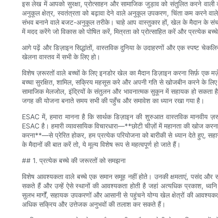
इस लेख में आपको सुरक्षा, प्रोत्साहन और सामाजिक जुड़ाव को संतुलित करने वाली व
अनुकूल क्षेत्र, स्वतंत्रता को बढ़ावा देने वाले अनुकूल उपकरण, चिंता कम करने वाले
संभव बनाने वाले बजट-अनुकूल तरीके। चाहे आप वास्तुकार हों, खेल के मैदान के संचाल
में मदद करेंगे जो विकास को पोषित करें, मित्रता को प्रोत्साहित करें और प्रत्येक बच्
आगे पढ़ें और डिज़ाइन सिद्धांतों, वास्तविक दुनिया के उदाहरणों और एक स्पष्ट चेकलि
खेलना वास्तव में सभी के लिए हो।
विशेष ज़रूरतों वाले बच्चों के लिए इनडोर खेल का मैदान डिज़ाइन करना सिर्फ़ एक मज
बच्चा सुरक्षित, शामिल, सक्रिय महसूस करे और अपनी गति से खोजबीन करने के लिए 
सामाजिक मेलजोल, इंद्रियों के संतुलन और भावनात्मक सुकून में सहायक हो सकता ह
जगह की योजना बनाते समय सभी की पहुँच और समावेश का ध्यान रखा गया है।
ESAC में, हमारा मानना ​​है कि सार्थक डिज़ाइन की शुरुआत वास्तविक मानवीय ज़रू
ESAC है। हमारी व्यावसायिक विचारधारा—**छोटी चीज़ों में महानता की खोज करना, म
करना**—से प्रेरित होकर, हम प्रत्येक परियोजना को बारीकी से ध्यान देते हुए, सहानुभ
के मैदानों की बात करें तो, ये मूल्य विशेष रूप से महत्वपूर्ण हो जाते हैं।
## 1. प्रत्येक बच्चे की जरूरतों को समझना
विशेष आवश्यकता वाले बच्चे एक समान समूह नहीं होते। उनकी क्षमताएं, पसंद और संवेद
सकते हैं और उन्हें ऐसे स्थानों की आवश्यकता होती है जहां अत्यधिक प्रकाश, ध्वन
सुलभ मार्गों, सहायक उपकरणों और आसानी से पहुंचने योग्य खेल क्षेत्रों की आवश्य
अधिक सक्रिय और उत्तेजक अनुभवों की तलाश कर सकते हैं।