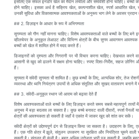
इसलिए एक सफल इनडोर खेल का मैदान लचीला और समावेशी होना चाहिए। बच्चों को 
होने चाहिए। इसका अर्थ है सक्रिय खेल, कल्पनाशील खेल, स्पर्श आधारित खेल, सा
उनकी सुविधा और विकासात्मक आवश्यकताओं के अनुरूप भाग लेने के अवसर प्रदान क
## 2. डिज़ाइन के आधार के रूप में अभिगम्यता
सुगम्यता को गौण नहीं मानना ​​चाहिए। विशेष आवश्यकताओं वाले बच्चों के लिए बने इ
व्हीलचेयर के अनुकूल लेआउट और विभिन्न क्षेत्रों के बीच सुगम आवागमन आवश्यक ह
बच्चों को खेल में शामिल होने में मदद करते हैं।
डिजाइनरों को दृश्यता और निगरानी पर भी विचार करना चाहिए। देखभाल करने वालों क
आसानी से खुद को ढालने में सक्षम होना चाहिए। स्पष्ट दिशा-निर्देश, सहज ज़ोनिंग 
हैं।
सुगमता में संवेदी सुगमता भी शामिल है। कुछ बच्चों के लिए, अत्यधिक शोर, तेज रोश
व्यवस्था और ध्वनि नियंत्रण उपायों से अधिक संतुलित और सुखद वातावरण बनाने मे
## 3. संवेदी-अनुकूल स्थान जो आराम को बढ़ावा देते हैं
विशेष आवश्यकताओं वाले बच्चों के लिए डिज़ाइन करते समय सबसे महत्वपूर्ण तत्वों मे
अनुभव में बड़ा बदलाव ला सकता है। कुछ बच्चे बनावट वाली दीवारों, स्पर्श पैनलों य
क्षेत्रों की आवश्यकता हो सकती है जहाँ वे एकांत में जाकर खुद को शांत कर सकें।
संवेदी क्षेत्रों को उद्देश्यपूर्ण ढंग से डिज़ाइन किया जा सकता है। उदाहरण के लिए, 
हैं। एक गति क्षेत्र में झूले, संतुलन उपकरण या सुरक्षित और नियंत्रित घूमने वाली च
सकती है। संतुलन ही कुंजी है। बहुत अधिक उत्तेजना भारी पड़ सकती है, जबकि ब