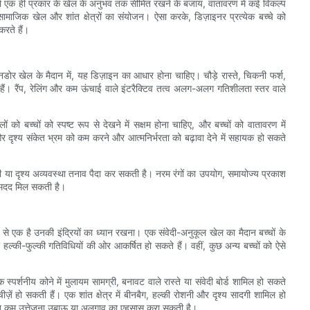
एक ही प्रकार के खेल के अनुभव तक सीमित रखने के बजाय, वातावरण में कई विकल्प
माजिक खेल और शांत क्षेत्रों का संयोजन। ऐसा करके, डिज़ाइनर प्रत्येक बच्चे को
रते हैं।
नडोर खेल के मैदान में, यह डिज़ाइन का आधार होना चाहिए। चौड़े रास्ते, चिकनी फर्श,
ैं। रैंप, रेलिंग और कम ऊंचाई वाले इंटरैक्टिव तत्व अलग-अलग गतिशीलता स्तर वाले
ो बच्चों को स्पष्ट रूप से देखने में सक्षम होना चाहिए, और बच्चों को वातावरण में
और दृश्य संकेत भ्रम को कम करने और आत्मनिर्भरता को बढ़ावा देने में सहायक हो सकते
नी या दृश्य अव्यवस्था तनाव पैदा कर सकती है। नरम रंगों का उपयोग, समायोज्य प्रकाश
ं मदद मिल सकती है।
ं से एक है उनकी इंद्रियों का ध्यान रखना। एक संवेदी-अनुकूल खेल का मैदान बच्चों के
ा हल्की-फुल्की गतिविधियों की ओर आकर्षित हो सकते हैं। वहीं, कुछ अन्य बच्चों को ऐसे
एक स्पर्शनीय कोने में मुलायम सामग्री, बनावट वाले रास्ते या संवेदी बोर्ड शामिल हो सकते
ीज़ें हो सकती हैं। एक शांत क्षेत्र में बीनबैग, हल्की रोशनी और दृश्य सादगी शामिल हो
हुत कम उत्तेजना उबाऊ या अलगाव का एहसास करा सकती है।