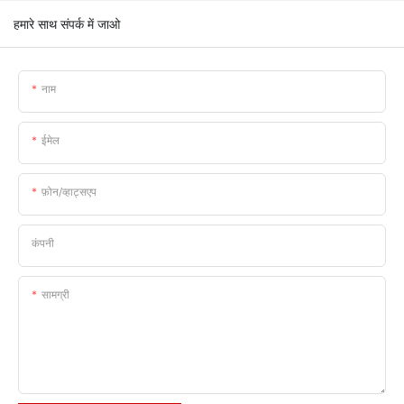
हमारे साथ संपर्क में जाओ
नाम
ईमेल
फ़ोन/व्हाट्सएप
कंपनी
सामग्री