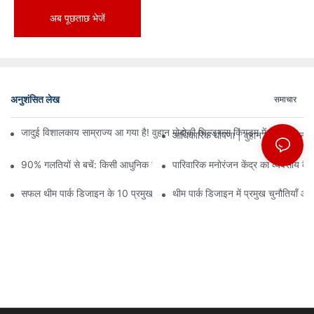
अब पूछताछ भेजें
अनुशंसित लेख
समाचार
जादुई विशालकाय साम्राज्य आ गया है! वुहान मोदोकी चिल्ड्रन्स किंगडम में तीन मंजिलों
आधिकारिक घोषणा | वुहान मोदोकी चिल्ड्
90% गलतियों से बचें: किसी आधुनिक खेल केंद्र में निवेश करते समय, योजना और ड
पारिवारिक मनोरंजन केंद्र का व्यवसाय कैसे
सफल थीम पार्क डिजाइन के 10 प्रमुख सिद्धांत
थीम पार्क डिजाइन में प्रमुख चुनौतियाँ औ