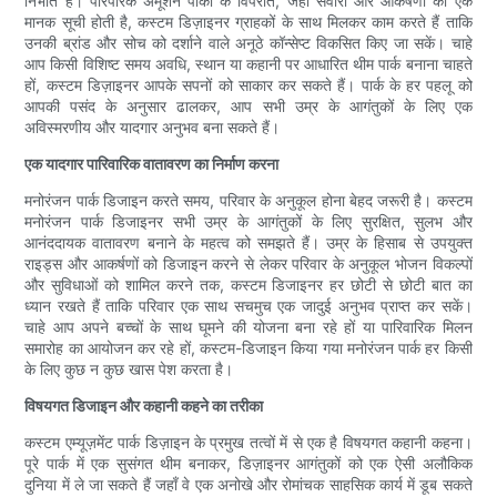
निभाते हैं। पारंपरिक अमूशन पार्कों के विपरीत, जहाँ सवारी और आकर्षणों की एक
मानक सूची होती है, कस्टम डिज़ाइनर ग्राहकों के साथ मिलकर काम करते हैं ताकि
उनकी ब्रांड और सोच को दर्शाने वाले अनूठे कॉन्सेप्ट विकसित किए जा सकें। चाहे
आप किसी विशिष्ट समय अवधि, स्थान या कहानी पर आधारित थीम पार्क बनाना चाहते
हों, कस्टम डिज़ाइनर आपके सपनों को साकार कर सकते हैं। पार्क के हर पहलू को
आपकी पसंद के अनुसार ढालकर, आप सभी उम्र के आगंतुकों के लिए एक
अविस्मरणीय और यादगार अनुभव बना सकते हैं।
एक यादगार पारिवारिक वातावरण का निर्माण करना
मनोरंजन पार्क डिजाइन करते समय, परिवार के अनुकूल होना बेहद जरूरी है। कस्टम
मनोरंजन पार्क डिजाइनर सभी उम्र के आगंतुकों के लिए सुरक्षित, सुलभ और
आनंददायक वातावरण बनाने के महत्व को समझते हैं। उम्र के हिसाब से उपयुक्त
राइड्स और आकर्षणों को डिजाइन करने से लेकर परिवार के अनुकूल भोजन विकल्पों
और सुविधाओं को शामिल करने तक, कस्टम डिजाइनर हर छोटी से छोटी बात का
ध्यान रखते हैं ताकि परिवार एक साथ सचमुच एक जादुई अनुभव प्राप्त कर सकें।
चाहे आप अपने बच्चों के साथ घूमने की योजना बना रहे हों या पारिवारिक मिलन
समारोह का आयोजन कर रहे हों, कस्टम-डिजाइन किया गया मनोरंजन पार्क हर किसी
के लिए कुछ न कुछ खास पेश करता है।
विषयगत डिजाइन और कहानी कहने का तरीका
कस्टम एम्यूज़मेंट पार्क डिज़ाइन के प्रमुख तत्वों में से एक है विषयगत कहानी कहना।
पूरे पार्क में एक सुसंगत थीम बनाकर, डिज़ाइनर आगंतुकों को एक ऐसी अलौकिक
दुनिया में ले जा सकते हैं जहाँ वे एक अनोखे और रोमांचक साहसिक कार्य में डूब सकते