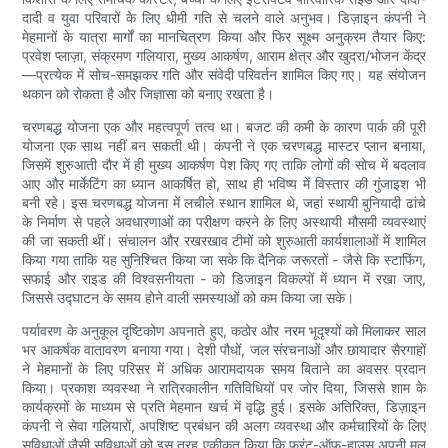
दादी व युवा परिवारों के लिए धीमी गति से चलने वाले अनुभव। डिज़ाइन कंपनी ने
मेहमानों के यात्रा मार्गों का मानचित्रण किया और फिर सूक्ष्म अनुक्रम तैयार किए:
प्रवेश प्लाज़ा, संक्रमण गलियारा, मुख्य आकर्षण, आराम क्षेत्र और खुदरा/भोजन केंद्र
—प्रत्येक में सोच-समझकर गति और संवेदी परिवर्तन शामिल किए गए। यह संयोजन
थकान को रोकता है और जिज्ञासा को बनाए रखता है।
चरणबद्ध योजना एक और महत्वपूर्ण तत्व था। बजट की कमी के कारण पार्क की पूरी
योजना एक साथ नहीं बन सकती थी। कंपनी ने एक चरणबद्ध मास्टर प्लान बनाया,
जिसमें शुरुआती दौर में ही मुख्य आकर्षण पेश किए गए ताकि लोगों की सोच में बदलाव
आए और मार्केटिंग का ध्यान आकर्षित हो, साथ ही भविष्य में विस्तार की गुंजाइश भी
बनी रहे। इस चरणबद्ध योजना में लचीले स्थान शामिल थे, जहां स्थायी बुनियादी ढांचे
के निर्माण से पहले अवधारणाओं का परीक्षण करने के लिए अस्थायी मौसमी व्यवस्थाएं
की जा सकती थीं। संचालन और रखरखाव टीमों को शुरुआती कार्यशालाओं में शामिल
किया गया ताकि यह सुनिश्चित किया जा सके कि दैनिक जरूरतों - जैसे कि स्टाफिंग,
सफाई और राइड की विश्वसनीयता - को डिजाइन विकल्पों में ध्यान में रखा जाए,
जिससे उद्घाटन के समय होने वाली समस्याओं को कम किया जा सके।
पर्यावरण के अनुकूल दृष्टिकोण अपनाते हुए, कठोर और नरम भूदृश्यों को मिलाकर साल
भर आकर्षक वातावरण बनाया गया। देशी पौधों, जल संरचनाओं और छायादार सैरगाहों
ने मेहमानों के लिए परिसर में अधिक आरामदायक समय बिताने का अवसर प्रदान
किया। प्रकाश व्यवस्था ने रात्रिकालीन गतिविधियों पर जोर दिया, जिससे शाम के
कार्यक्रमों के माध्यम से प्रति मेहमान खर्च में वृद्धि हुई। इसके अतिरिक्त, डिज़ाइन
कंपनी ने सेवा गलियारों, अपशिष्ट प्रबंधन की अलग व्यवस्था और कर्मचारियों के लिए
सुविधाओं जैसी सुविधाओं को इस तरह एकीकृत किया कि फ्रंट-ऑफ-हाउस अपनी मूल