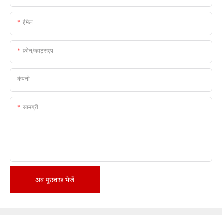
ईमेल
फ़ोन/व्हाट्सएप
कंपनी
सामग्री
अब पूछताछ भेजें