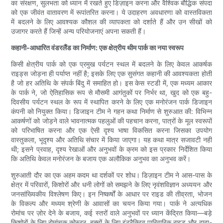
का संरक्षण, सुलभता को ध्यान में रखते हुए डिज़ाइन करना और वैश्विक बौद्धिक संपदा
को एक जीवंत वातावरण में रूपांतरित करना। ये उदाहरण अवधारणा को वास्तविकता
में बदलने के लिए आवश्यक कौशल की व्यापकता को दर्शाते हैं और उन सीखों को
उजागर करते हैं जिन्हें अन्य परियोजनाएं अपना सकती हैं।
कहानी-आधारित वंडरलैंड का निर्माण: एक क्षेत्रीय थीम पार्क का नया स्वरूप
किसी क्षेत्रीय पार्क को एक प्रमुख पर्यटन स्थल में बदलने के लिए केवल आकर्षक
राइड्स जोड़ना ही पर्याप्त नहीं है; इसके लिए एक सुसंगत कहानी की आवश्यकता होती
है जो हर अतिथि के संपर्क बिंदु में समाहित हो। इस केस स्टडी में, एक मध्यम आकार
के पार्क ने, जो ऐतिहासिक रूप से मौसमी आगंतुकों पर निर्भर था, खुद को एक बहु-
दिवसीय पर्यटन स्थल के रूप में स्थापित करने के लिए एक मनोरंजन पार्क डिजाइन
कंपनी को नियुक्त किया। डिजाइन टीम ने गहन कथा निर्माण से शुरुआत की: विभिन्न
आकर्षणों को जोड़ने वाले भावनात्मक पहलुओं की पहचान करना, पात्रों के मूल स्वरूपों
को परिभाषित करना और एक ऐसी दृश्य भाषा विकसित करना जिसका उपयोग
वास्तुकला, भूदृश्य और अतिथि संचार में किया जाएगा। यह कथा मात्र सजावटी नहीं
थी; इसने प्रवाह, दृश्य रेखाओं और अनुभवों के क्रम को इस प्रकार निर्देशित किया
कि अतिथि केवल मनोरंजन के बजाय एक अलौकिक अनुभव का अनुभव करें।
शुरुआती दौर का एक अहम कदम था दर्शकों पर शोध। डिज़ाइन टीम ने आस-पास के
क्षेत्र में परिवारों, किशोरों और धनी लोगों को समझने के लिए नृवंशविज्ञान अध्ययन और
जनसांख्यिकीय विश्लेषण किए। इन निष्कर्षों के आधार पर राइड की तीव्रता, भोजन
के विकल्प और मध्यम श्रेणी के आवासों का चयन किया गया। पार्क ने अत्यधिक
रोमांच पर ज़ोर देने के बजाय, कई स्तरों वाले अनुभवों पर ध्यान केंद्रित किया—बड़े
किशोरों के लिए रोमांचक कोस्टर, बच्चों के लिए इंटरैक्टिव पारिवारिक राइड और दादा-