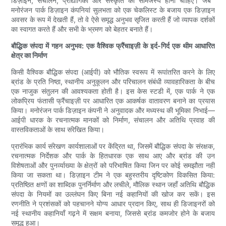
डिज़ाइन, संचालन, प्रौद्योगिकी और संस्कृति का सामंजस्य होना चाहिए। जब ​​
मनोरंजन पार्क डिज़ाइन कंपनियां सुलभता को एक चेकलिस्ट के बजाय एक डिज़ाइन
अवसर के रूप में देखती हैं, तो वे ऐसे समृद्ध अनुभव सृजित करती हैं जो व्यापक दर्शकों
का स्वागत करते हैं और सभी के भ्रमण को बेहतर बनाते हैं।
बौद्धिक संपदा में गहन अनुभव: एक वैश्विक फ्रैंचाइज़ी के इर्द-गिर्द एक थीम आधारित
क्षेत्र का निर्माण
किसी वैश्विक बौद्धिक संपदा (आईपी) को भौतिक स्वरूप में रूपांतरित करने के लिए
ब्रांड के प्रति निष्ठा, स्थानीय अनुकूलन और परिचालन संबंधी व्यावहारिकता के बीच
एक नाजुक संतुलन की आवश्यकता होती है। इस केस स्टडी में, एक पार्क ने एक
लोकप्रिय फंतासी फ्रैंचाइज़ी पर आधारित एक आकर्षक वातावरण बनाने का प्रयास
किया। मनोरंजन पार्क डिज़ाइन कंपनी ने अनुवादक और मध्यस्थ की भूमिका निभाई—
आईपी धारक के रचनात्मक मानकों को निर्माण, संचालन और अतिथि प्रवाह की
वास्तविकताओं के साथ संरेखित किया।
प्रारंभिक कार्य संरेखण कार्यशालाओं पर केंद्रित था, जिसमें बौद्धिक संपदा के संरक्षक,
रचनात्मक निर्देशक और पार्क के हितधारक एक साथ आए और ब्रांड की उन
विशेषताओं और पुनर्व्याख्या के क्षेत्रों को परिभाषित किया जिन पर कोई समझौता नहीं
किया जा सकता था। डिज़ाइन टीम ने एक बहुस्तरीय दृष्टिकोण विकसित किया:
प्रतिष्ठित क्षणों का शाब्दिक पुनर्निर्माण और लचीले, मौलिक स्थान जहाँ अतिथि बौद्धिक
संपदा के नियमों का उल्लंघन किए बिना नई कहानियों की खोज कर सकें। इस
रणनीति ने प्रशंसकों को पहचानने योग्य आधार प्रदान किए, साथ ही डिजाइनरों को
नई स्थानीय कहानियाँ गढ़ने में सक्षम बनाया, जिससे ब्रांड कमजोर होने के बजाय
समृद्ध हुआ।