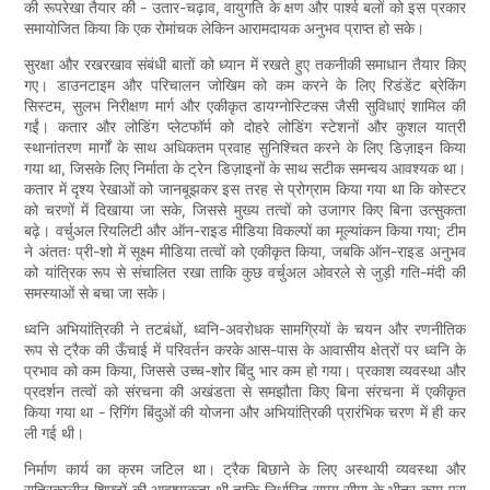
की रूपरेखा तैयार की - उतार-चढ़ाव, वायुगति के क्षण और पार्श्व बलों को इस प्रकार
समायोजित किया कि एक रोमांचक लेकिन आरामदायक अनुभव प्राप्त हो सके।
सुरक्षा और रखरखाव संबंधी बातों को ध्यान में रखते हुए तकनीकी समाधान तैयार किए
गए। डाउनटाइम और परिचालन जोखिम को कम करने के लिए रिडंडेंट ब्रेकिंग
सिस्टम, सुलभ निरीक्षण मार्ग और एकीकृत डायग्नोस्टिक्स जैसी सुविधाएं शामिल की
गईं। कतार और लोडिंग प्लेटफॉर्म को दोहरे लोडिंग स्टेशनों और कुशल यात्री
स्थानांतरण मार्गों के साथ अधिकतम प्रवाह सुनिश्चित करने के लिए डिज़ाइन किया
गया था, जिसके लिए निर्माता के ट्रेन डिज़ाइनों के साथ सटीक समन्वय आवश्यक था।
कतार में दृश्य रेखाओं को जानबूझकर इस तरह से प्रोग्राम किया गया था कि कोस्टर
को चरणों में दिखाया जा सके, जिससे मुख्य तत्वों को उजागर किए बिना उत्सुकता
बढ़े। वर्चुअल रियलिटी और ऑन-राइड मीडिया विकल्पों का मूल्यांकन किया गया; टीम
ने अंततः प्री-शो में सूक्ष्म मीडिया तत्वों को एकीकृत किया, जबकि ऑन-राइड अनुभव
को यांत्रिक रूप से संचालित रखा ताकि कुछ वर्चुअल ओवरले से जुड़ी गति-मंदी की
समस्याओं से बचा जा सके।
ध्वनि अभियांत्रिकी ने तटबंधों, ध्वनि-अवरोधक सामग्रियों के चयन और रणनीतिक
रूप से ट्रैक की ऊँचाई में परिवर्तन करके आस-पास के आवासीय क्षेत्रों पर ध्वनि के
प्रभाव को कम किया, जिससे उच्च-शोर बिंदु भार कम हो गया। प्रकाश व्यवस्था और
प्रदर्शन तत्वों को संरचना की अखंडता से समझौता किए बिना संरचना में एकीकृत
किया गया था - रिगिंग बिंदुओं की योजना और अभियांत्रिकी प्रारंभिक चरण में ही कर
ली गई थी।
निर्माण कार्य का क्रम जटिल था। ट्रैक बिछाने के लिए अस्थायी व्यवस्था और
रात्रिकालीन शिफ्टों की आवश्यकता थी ताकि निर्धारित समय सीमा के भीतर काम पूरा