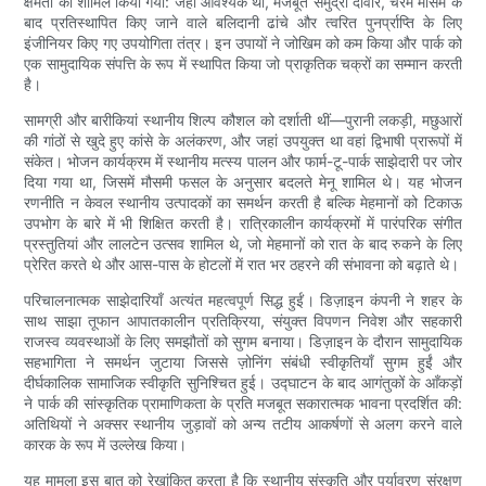
क्षमता को शामिल किया गया: जहां आवश्यक था, मजबूत समुद्री दीवारें, चरम मौसम के
बाद प्रतिस्थापित किए जाने वाले बलिदानी ढांचे और त्वरित पुनर्प्राप्ति के लिए
इंजीनियर किए गए उपयोगिता तंत्र। इन उपायों ने जोखिम को कम किया और पार्क को
एक सामुदायिक संपत्ति के रूप में स्थापित किया जो प्राकृतिक चक्रों का सम्मान करती
है।
सामग्री और बारीकियां स्थानीय शिल्प कौशल को दर्शाती थीं—पुरानी लकड़ी, मछुआरों
की गांठों से खुदे हुए कांसे के अलंकरण, और जहां उपयुक्त था वहां द्विभाषी प्रारूपों में
संकेत। भोजन कार्यक्रम में स्थानीय मत्स्य पालन और फार्म-टू-पार्क साझेदारी पर जोर
दिया गया था, जिसमें मौसमी फसल के अनुसार बदलते मेनू शामिल थे। यह भोजन
रणनीति न केवल स्थानीय उत्पादकों का समर्थन करती है बल्कि मेहमानों को टिकाऊ
उपभोग के बारे में भी शिक्षित करती है। रात्रिकालीन कार्यक्रमों में पारंपरिक संगीत
प्रस्तुतियां और लालटेन उत्सव शामिल थे, जो मेहमानों को रात के बाद रुकने के लिए
प्रेरित करते थे और आस-पास के होटलों में रात भर ठहरने की संभावना को बढ़ाते थे।
परिचालनात्मक साझेदारियाँ अत्यंत महत्वपूर्ण सिद्ध हुईं। डिज़ाइन कंपनी ने शहर के
साथ साझा तूफान आपातकालीन प्रतिक्रिया, संयुक्त विपणन निवेश और सहकारी
राजस्व व्यवस्थाओं के लिए समझौतों को सुगम बनाया। डिज़ाइन के दौरान सामुदायिक
सहभागिता ने समर्थन जुटाया जिससे ज़ोनिंग संबंधी स्वीकृतियाँ सुगम हुईं और
दीर्घकालिक सामाजिक स्वीकृति सुनिश्चित हुई। उद्घाटन के बाद आगंतुकों के आँकड़ों
ने पार्क की सांस्कृतिक प्रामाणिकता के प्रति मजबूत सकारात्मक भावना प्रदर्शित की:
अतिथियों ने अक्सर स्थानीय जुड़ावों को अन्य तटीय आकर्षणों से अलग करने वाले
कारक के रूप में उल्लेख किया।
यह मामला इस बात को रेखांकित करता है कि स्थानीय संस्कृति और पर्यावरण संरक्षण