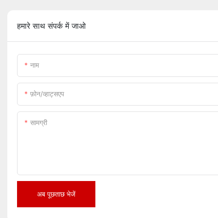
हमारे साथ संपर्क में जाओ
नाम
फ़ोन/व्हाट्सएप
सामग्री
अब पूछताछ भेजें